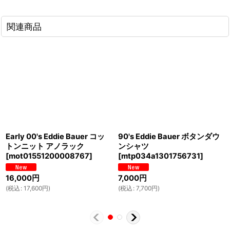
関連商品
Early 00's Eddie Bauer コッ
90's Eddie Bauer ボタンダウ
トンニット アノラック
ンシャツ
[
mot01551200008767
]
[
mtp034a1301756731
]
16,000
円
7,000
円
(
税込
:
17,600
円
)
(
税込
:
7,700
円
)