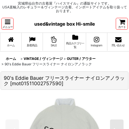
宮城県仙台市の古着屋『ハイスマイル』の通販サイトです。
USA直輸入のレギュラー＆ヴィンテージ古着、インポートアイテムを取り扱って
おります。
used&vintage box Hi-smile
メニュー
カート
商品カテゴリ一
ホーム
新着商品
SALE
Instagram
問い合わせ
覧
ホーム
>
VINTAGE / ヴィンテージ
>
OUTER / アウター
>
90's Eddie Bauer フリースライナー ナイロンアノラック
90's Eddie Bauer フリースライナー ナイロンアノラッ
ク
[
mot01511002757590
]