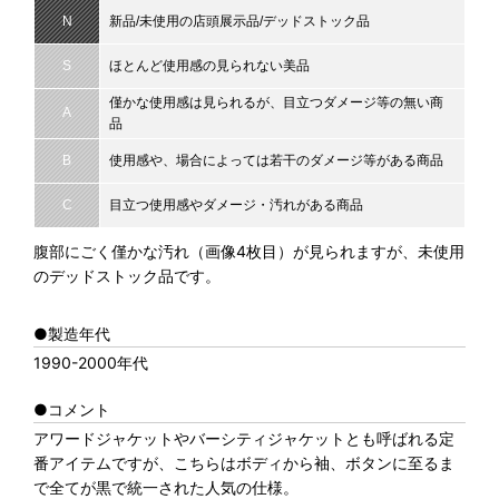
N
新品/未使用の店頭展示品/デッドストック品
S
ほとんど使用感の見られない美品
僅かな使用感は見られるが、目立つダメージ等の無い商
A
品
B
使用感や、場合によっては若干のダメージ等がある商品
C
目立つ使用感やダメージ・汚れがある商品
腹部にごく僅かな汚れ（画像4枚目）が見られますが、未使用
のデッドストック品です。
●製造年代
1990-2000年代
●コメント
アワードジャケットやバーシティジャケットとも呼ばれる定
番アイテムですが、こちらはボディから袖、ボタンに至るま
で全てが黒で統一された人気の仕様。