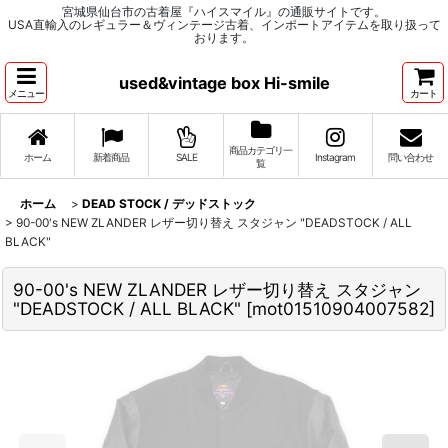
宮城県仙台市の古着屋『ハイスマイル』の通販サイトです。
USA直輸入のレギュラー＆ヴィンテージ古着、インポートアイテムを取り扱って
おります。
used&vintage box Hi-smile
メニュー
カート
商品カテゴリ一
ホーム
新着商品
SALE
Instagram
問い合わせ
覧
ホーム
>
DEAD STOCK / デッドストック
>
90-00's NEW ZLANDER レザー切り替え スタジャン "DEADSTOCK / ALL
BLACK"
90-00's NEW ZLANDER レザー切り替え スタジャン
"DEADSTOCK / ALL BLACK"
[
mot01510904007582
]