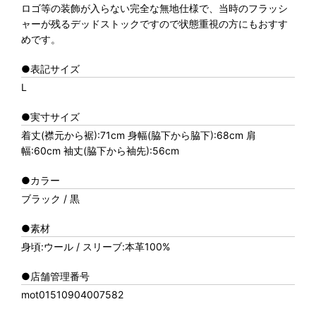
ロゴ等の装飾が入らない完全な無地仕様で、当時のフラッシ
ャーが残るデッドストックですので状態重視の方にもおすす
めです。
●表記サイズ
L
●実寸サイズ
着丈(襟元から裾):71cm 身幅(脇下から脇下):68cm 肩
幅:60cm 袖丈(脇下から袖先):56cm
●カラー
ブラック / 黒
●素材
身頃:ウール / スリーブ:本革100%
●店舗管理番号
mot01510904007582