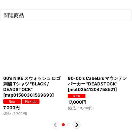
関連商品
00's NIKE スウォッシュ ロゴ
90-00's Cabela's マウンテン
刺繍 Tシャツ "BLACK /
パーカー "DEADSTOCK"
DEADSTOCK"
[
mot02541204758521
]
[
mtp01580301569693
]
17,000
円
7,000
円
(
税込
:
18,700
円
)
(
税込
:
7,700
円
)