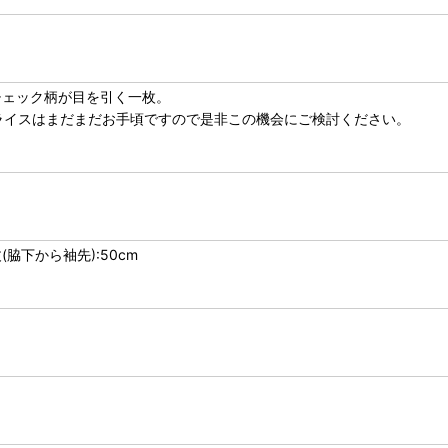
チェック柄が目を引く一枚。
プライスはまだまだお手頃ですので是非この機会にご検討ください。
丈(脇下から袖先):50cm