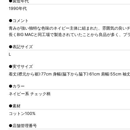
●製造年代
1990年代
●コメント
青みが強い独特な色味のネイビー主体に組まれた、雰囲気の良い
長くBIG MACと同工場で製造されていたことから良品が多く、
●表記サイズ
L
●実寸サイズ
着丈(襟元から裾):77cm 身幅(脇下から脇下):61cm 肩幅:55cm 袖
●カラー
ネイビー系 チェック柄
●素材
コットン100%
●店舗管理番号