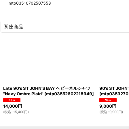
mtp03510702507558
関連商品
Late 90's ST JOHN'S BAY ヘビーネルシャツ
90's ST JO
"Navy Ombre Plaid"
[
mtp03552602218949
]
[
mtp0353270
14,000
円
9,000
円
(
税込
:
15,400
円
)
(
税込
:
9,900
円
)