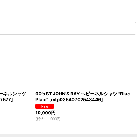
 ヘビーネルシャツ
90's ST JOHN'S BAY ヘビーネルシャツ "Blue
7577
]
Plaid"
[
mtp03540702548446
]
10,000
円
(
税込
:
11,000
円
)