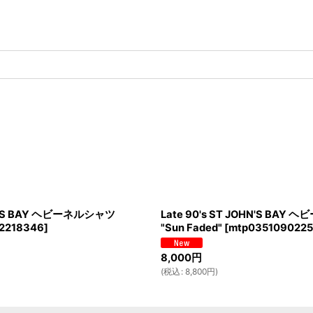
HN'S BAY ヘビーネルシャツ
Late 90's ST JOHN'S BAY
2218346
]
"Sun Faded"
[
mtp0351090225
8,000
円
(
税込
:
8,800
円
)