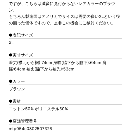
ですが、こちらは滅多に見付からないレアカラーのブラウ
ン。
もちろん製造国はアメリカでサイズは需要の多いXLという役
の揃った個体ですので、是非この機会にご検討ください。
●表記サイズ
XL
●実寸サイズ
着丈(襟元から裾):74cm 身幅(脇下から脇下):64cm 肩
幅:64cm 袖丈(脇下から袖先):53cm
●カラー
ブラウン
●素材
コットン50% ポリエステル50%
●店舗管理番号
mtp054c0802507326