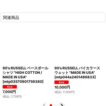
関連商品
90's RUSSELL ベースボール
90's RUSSELL バイカラース
シャツ "HIGH COTTON /
ウェット "MADE IN USA"
MADE IN USA"
[
mtp044a2401486833
]
[
mtp03570901759380
]
10,000
円
7,000
円
(
税込
:
11,000
円
)
(
税込
:
7,700
円
)