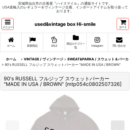
宮城県仙台市の古着屋『ハイスマイル』の通販サイトです。
USA直輸入のレギュラー＆ヴィンテージ古着、インポートアイテムを取り扱って
おります。
used&vintage box Hi-smile
メニュー
カート
商品カテゴリ一
ホーム
新着商品
SALE
Instagram
問い合わせ
覧
ホーム
>
VINTAGE / ヴィンテージ
>
SWEAT&PARKA / スウェット＆パーカ
>
90's RUSSELL フルジップ スウェットパーカー "MADE IN USA / BROWN"
90's RUSSELL フルジップ スウェットパーカー
"MADE IN USA / BROWN"
[
mtp054c0802507326
]