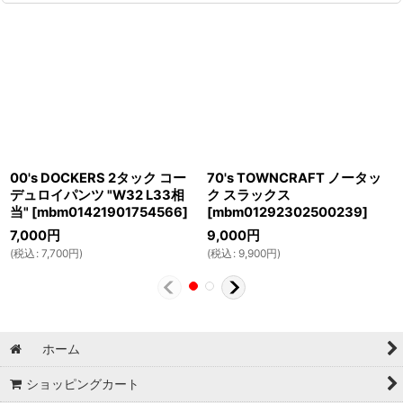
00's DOCKERS 2タック コー
70's TOWNCRAFT ノータッ
デュロイパンツ "W32 L33相
ク スラックス
当"
[
mbm01421901754566
]
[
mbm01292302500239
]
7,000
円
9,000
円
(
税込
:
7,700
円
)
(
税込
:
9,900
円
)
ホーム
ショッピングカート