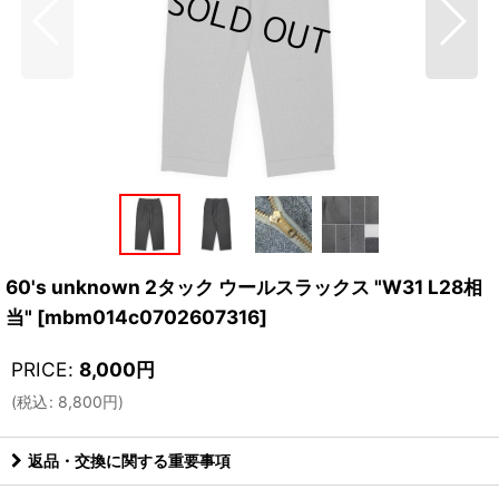
60's unknown 2タック ウールスラックス "W31 L28相
当"
[
mbm014c0702607316
]
PRICE
:
8,000
円
(
税込
:
8,800
円
)
返品・交換に関する重要事項