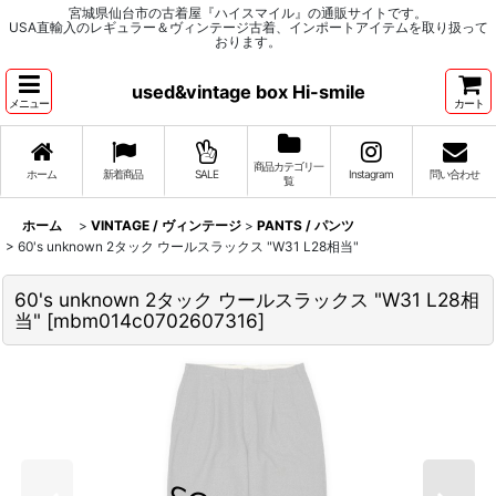
宮城県仙台市の古着屋『ハイスマイル』の通販サイトです。
USA直輸入のレギュラー＆ヴィンテージ古着、インポートアイテムを取り扱って
おります。
used&vintage box Hi-smile
メニュー
カート
商品カテゴリ一
ホーム
新着商品
SALE
Instagram
問い合わせ
覧
ホーム
>
VINTAGE / ヴィンテージ
>
PANTS / パンツ
>
60's unknown 2タック ウールスラックス "W31 L28相当"
60's unknown 2タック ウールスラックス "W31 L28相
当"
[
mbm014c0702607316
]