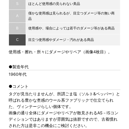
S
ほとんど使用感の見られない美品
僅かな使用感は見られるが、目立つダメージ等の無い商
A
品
B
使用感や、場合によっては若干のダメージ等がある商品
C
目立つ使用感やダメージ・汚れがある商品
使用感・擦れ・所々にダメージやリペア（画像4枚目）。
●製造年代
1960年代
●コメント
タグが見当たりませんが、所謂ごま塩（ソルト&ペッパー）と
呼ばれる豊かな杢感のウール系ファブリックで仕立てられ
た、ヴィンテージらしい個体です。
画像の通り全体にダメージやリペアが散見されるAS－ISコン
ディションではありますが雰囲気は抜群ですので、古着慣れ
された方は是非この機会にご検討ください。