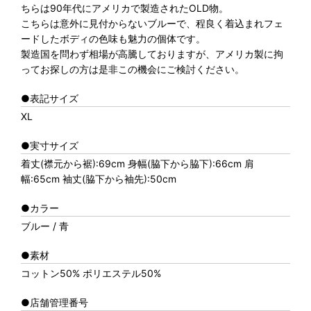
ちらは90年代にアメリカで製造されたOLD物。
こちらは意外に見付からないブルーで、程良く着込まれフェ
ードしたボディの色味も魅力の個体です。
製造国を問わず相場が高騰しておりますが、アメリカ製に拘
ってお探しの方は是非この機会にご検討ください。
●表記サイズ
XL
●実寸サイズ
着丈(襟元から裾):69cm 身幅(脇下から脇下):66cm 肩
幅:65cm 袖丈(脇下から袖先):50cm
●カラー
ブルー / 青
●素材
コットン50% ポリエステル50%
●店舗管理番号