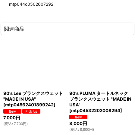
mtp044c0502607292
関連商品
90's Lee ブランクスウェット
90's PLUMA タートルネック
"MADE IN USA"
ブランクスウェット "MADE IN
[
mtp04562401899242
]
USA"
[
mtp04532202008294
]
7,000
円
8,000
円
(
税込
:
7,700
円
)
(
税込
:
8,800
円
)