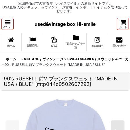
宮城県仙台市の古着屋『ハイスマイル』の通販サイトです。
USA直輸入のレギュラー＆ヴィンテージ古着、インポートアイテムを取り扱って
おります。
used&vintage box Hi-smile
メニュー
カート
商品カテゴリ一
ホーム
新着商品
SALE
Instagram
問い合わせ
覧
ホーム
>
VINTAGE / ヴィンテージ
>
SWEAT&PARKA / スウェット＆パーカ
>
90's RUSSELL 前V ブランクスウェット "MADE IN USA / BLUE"
90's RUSSELL 前V ブランクスウェット "MADE IN
USA / BLUE"
[
mtp044c0502607292
]