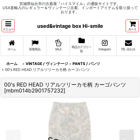
宮城県仙台市の古着屋『ハイスマイル』の通販サイトです。
USA直輸入のレギュラー＆ヴィンテージ古着、インポートアイテムを取り扱って
おります。
used&vintage box Hi-smile
メニュー
カート
商品カテゴリ一
ホーム
新着商品
SALE
Instagram
問い合わせ
覧
ホーム
>
VINTAGE / ヴィンテージ
>
PANTS / パンツ
>
00's RED HEAD リアルツリーカモ柄 カーゴパンツ
00's RED HEAD リアルツリーカモ柄 カーゴパンツ
[
mbm014b2901757232
]