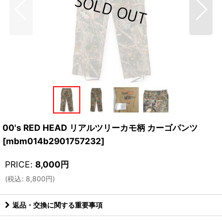
00's RED HEAD リアルツリーカモ柄 カーゴパンツ
[
mbm014b2901757232
]
PRICE
:
8,000
円
(
税込
:
8,800
円
)
返品・交換に関する重要事項