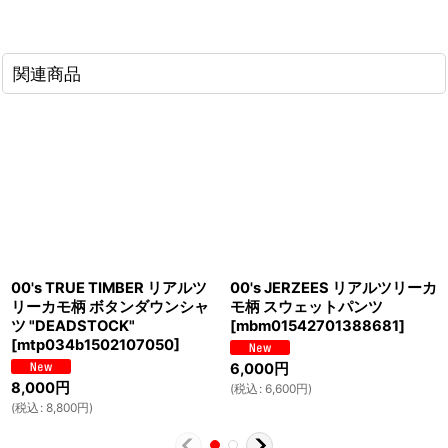
関連商品
00's TRUE TIMBER リアルツ
00's JERZEES リアルツリーカ
リーカモ柄 ボタンダウンシャ
モ柄 スウェットパンツ
ツ "DEADSTOCK"
[
mbm01542701388681
]
[
mtp034b1502107050
]
6,000
円
8,000
円
(
税込
:
6,600
円
)
(
税込
:
8,800
円
)