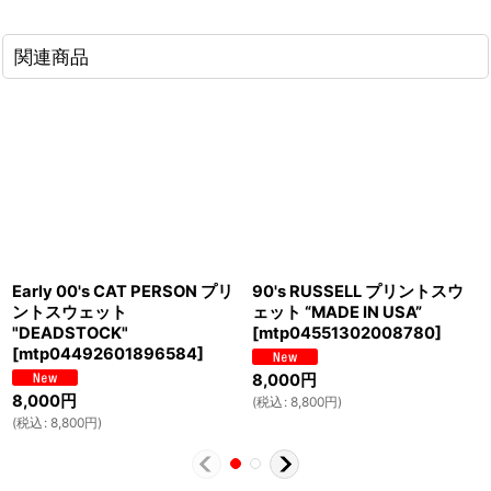
関連商品
Early 00's CAT PERSON プリ
90's RUSSELL プリントスウ
ントスウェット
ェット “MADE IN USA”
"DEADSTOCK"
[
mtp04551302008780
]
[
mtp04492601896584
]
8,000
円
8,000
円
(
税込
:
8,800
円
)
(
税込
:
8,800
円
)