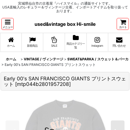
宮城県仙台市の古着屋『ハイスマイル』の通販サイトです。
USA直輸入のレギュラー＆ヴィンテージ古着、インポートアイテムを取り扱って
おります。
used&vintage box Hi-smile
メニュー
カート
商品カテゴリ一
ホーム
新着商品
SALE
Instagram
問い合わせ
覧
ホーム
>
VINTAGE / ヴィンテージ
>
SWEAT&PARKA / スウェット＆パーカ
>
Early 00's SAN FRANCISCO GIANTS プリントスウェット
Early 00's SAN FRANCISCO GIANTS プリントスウェ
ット
[
mtp044b2801957208
]