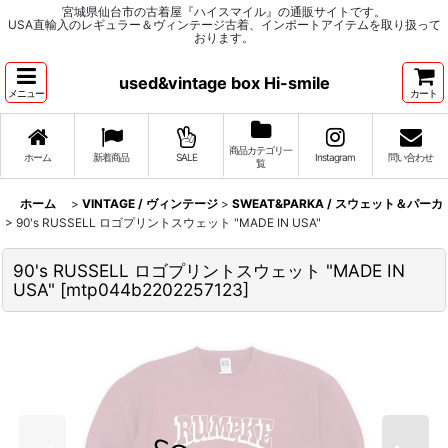
宮城県仙台市の古着屋『ハイスマイル』の通販サイトです。
USA直輸入のレギュラー＆ヴィンテージ古着、インポートアイテムを取り扱って
おります。
used&vintage box Hi-smile
メニュー
カート
商品カテゴリ一
ホーム
新着商品
SALE
Instagram
問い合わせ
覧
ホーム
>
VINTAGE / ヴィンテージ
>
SWEAT&PARKA / スウェット＆パーカ
>
90's RUSSELL ロゴプリントスウェット "MADE IN USA"
90's RUSSELL ロゴプリントスウェット "MADE IN
USA"
[
mtp044b2202257123
]