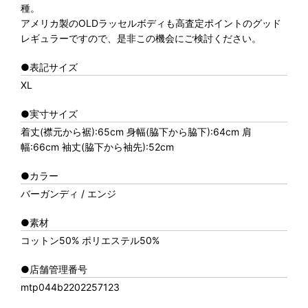
種。
アメリカ製のOLDラッセルボディも高査定ポイントのグッド
レギュラーですので、是非この機会にご検討ください。
●表記サイズ
XL
●実寸サイズ
着丈(襟元から裾):65cm 身幅(脇下から脇下):64cm 肩
幅:66cm 袖丈(脇下から袖先):52cm
●カラー
バーガンディ / エンジ
●素材
コットン50% ポリエステル50%
●店舗管理番号
mtp044b2202257123