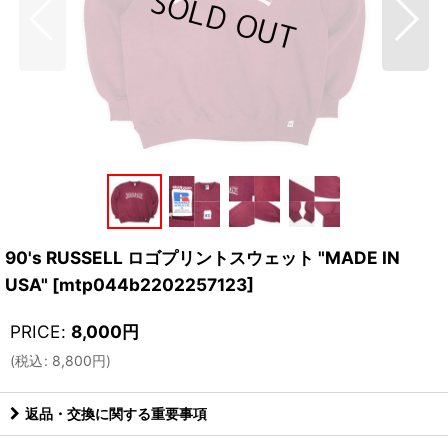
90's RUSSELL ロゴプリントスウェット "MADE IN
USA"
[
mtp044b2202257123
]
PRICE
:
8,000
円
(
税込
:
8,800
円
)
返品・交換に関する重要事項