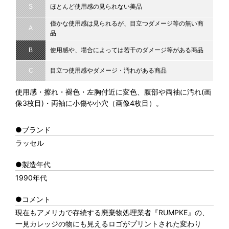
S
ほとんど使用感の見られない美品
僅かな使用感は見られるが、目立つダメージ等の無い商
A
品
B
使用感や、場合によっては若干のダメージ等がある商品
C
目立つ使用感やダメージ・汚れがある商品
使用感・擦れ・褪色・左胸付近に変色、腹部や両袖に汚れ(画
像3枚目)・両袖に小傷や小穴（画像4枚目）。
●ブランド
ラッセル
●製造年代
1990年代
●コメント
現在もアメリカで存続する廃棄物処理業者『RUMPKE』の、
一見カレッジの物にも見えるロゴがプリントされた変わり