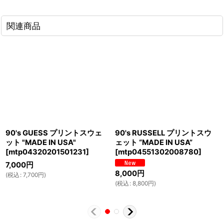
関連商品
90's GUESS プリントスウェ
90's RUSSELL プリントスウ
ット "MADE IN USA"
ェット “MADE IN USA”
[
mtp04320201501231
]
[
mtp04551302008780
]
7,000
円
8,000
円
(
税込
:
7,700
円
)
(
税込
:
8,800
円
)