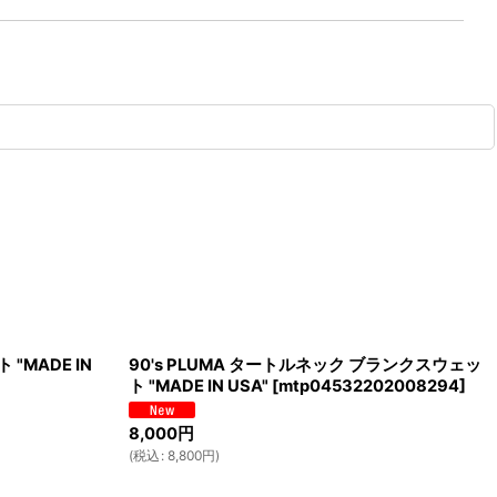
 "MADE IN
90's PLUMA タートルネック ブランクスウェッ
ト "MADE IN USA"
[
mtp04532202008294
]
8,000
円
(
税込
:
8,800
円
)