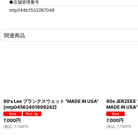
●店舗管理番号
mtp044b1502287048
関連商品
90's Lee ブランクスウェット "MADE IN USA"
90s JERZEE
[
mtp04562401899242
]
MADE IN USA"
7,000
円
7,000
円
(
税込
:
7,700
円
)
(
税込
:
7,700
円
)