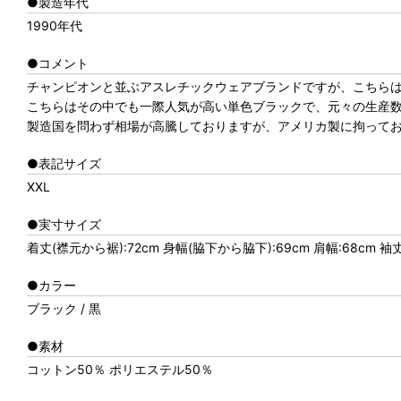
●製造年代
1990年代
●コメント
チャンピオンと並ぶアスレチックウェアブランドですが、こちらは
こちらはその中でも一際人気が高い単色ブラックで、元々の生産数
製造国を問わず相場が高騰しておりますが、アメリカ製に拘って
●表記サイズ
XXL
●実寸サイズ
着丈(襟元から裾):72cm 身幅(脇下から脇下):69cm 肩幅:68cm 袖
●カラー
ブラック / 黒
●素材
コットン50％ ポリエステル50％