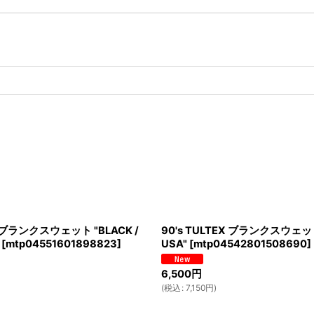
S ブランクスウェット "BLACK /
90's TULTEX ブランクスウェット
[
mtp04551601898823
]
USA"
[
mtp04542801508690
]
6,500
円
(
税込
:
7,150
円
)