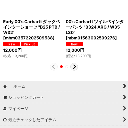
Early 00's Carhartt ダックペ
00's Carhartt ツイルペインタ
インターショーツ "B25 PTB /
ーパンツ "B324 ARG / W35
W32"
L30"
[
mbm03572202509538
]
[
mbm01563002509276
]
12,000
円
12,000
円
(
税込
:
13,200
円
)
(
税込
:
13,200
円
)
ホーム
ショッピングカート
マイページ
最近チェックしたアイテム