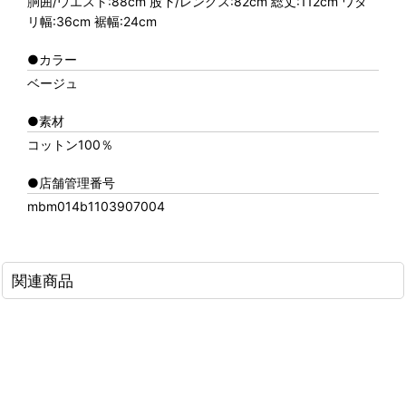
胴囲/ウエスト:88cm 股下/レングス:82cm 総丈:112cm ワタ
リ幅:36cm 裾幅:24cm
●カラー
ベージュ
●素材
コットン100％
●店舗管理番号
mbm014b1103907004
関連商品