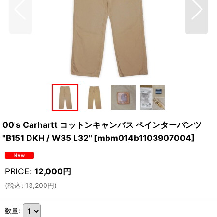
00's Carhartt コットンキャンバス ペインターパンツ
"B151 DKH / W35 L32"
[
mbm014b1103907004
]
PRICE
:
12,000
円
(
税込
:
13,200
円
)
数量
: