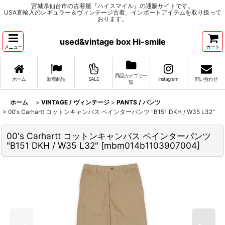
宮城県仙台市の古着屋『ハイスマイル』の通販サイトです。
USA直輸入のレギュラー＆ヴィンテージ古着、インポートアイテムを取り扱って
おります。
used&vintage box Hi-smile
メニュー
カート
商品カテゴリ一
ホーム
新着商品
SALE
Instagram
問い合わせ
覧
ホーム
>
VINTAGE / ヴィンテージ
>
PANTS / パンツ
>
00's Carhartt コットンキャンバス ペインターパンツ "B151 DKH / W35 L32"
00's Carhartt コットンキャンバス ペインターパンツ
"B151 DKH / W35 L32"
[
mbm014b1103907004
]