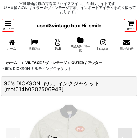
宮城県仙台市の古着屋『ハイスマイル』の通販サイトです。
USA直輸入のレギュラー＆ヴィンテージ古着、インポートアイテムを取り扱って
おります。
used&vintage box Hi-smile
メニュー
カート
商品カテゴリ一
ホーム
新着商品
SALE
Instagram
問い合わせ
覧
ホーム
>
VINTAGE / ヴィンテージ
>
OUTER / アウター
>
90's DICKSON キルティングジャケット
90's DICKSON キルティングジャケット
[
mot014b0302506943
]