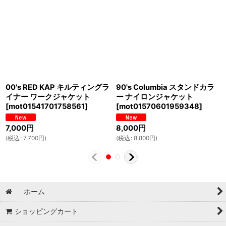
00's RED KAP キルティングラ
90's Columbia スタンドカラ
イナー ワークジャケット
ー ナイロンジャケット
[
mot01541701758561
]
[
mot01570601959348
]
7,000
円
8,000
円
(
税込
:
7,700
円
)
(
税込
:
8,800
円
)
ホーム
ショッピングカート