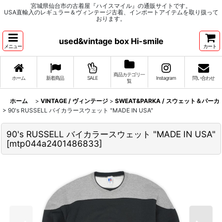
宮城県仙台市の古着屋『ハイスマイル』の通販サイトです。
USA直輸入のレギュラー＆ヴィンテージ古着、インポートアイテムを取り扱って
おります。
used&vintage box Hi-smile
メニュー
カート
商品カテゴリ一
ホーム
新着商品
SALE
Instagram
問い合わせ
覧
ホーム
>
VINTAGE / ヴィンテージ
>
SWEAT&PARKA / スウェット＆パーカ
>
90's RUSSELL バイカラースウェット "MADE IN USA"
90's RUSSELL バイカラースウェット "MADE IN USA"
[
mtp044a2401486833
]