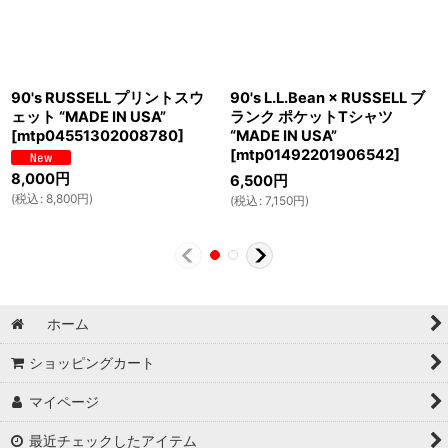
90's RUSSELL プリントスウ
90's L.L.Bean × RUSSELL ブ
ェット “MADE IN USA”
ランク ポケットTシャツ
[
mtp04551302008780
]
“MADE IN USA”
[
mtp01492201906542
]
8,000
円
6,500
円
(
税込
:
8,800
円
)
(
税込
:
7,150
円
)
ホーム
ショッピングカート
マイページ
最近チェックしたアイテム