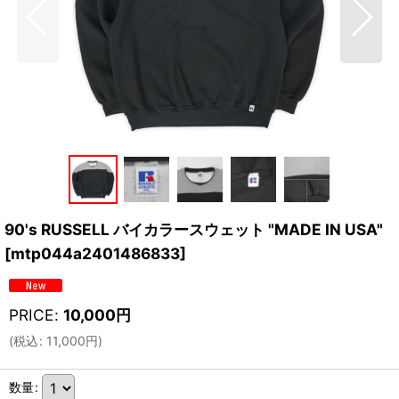
90's RUSSELL バイカラースウェット "MADE IN USA"
[
mtp044a2401486833
]
PRICE
:
10,000
円
(
税込
:
11,000
円
)
数量
: