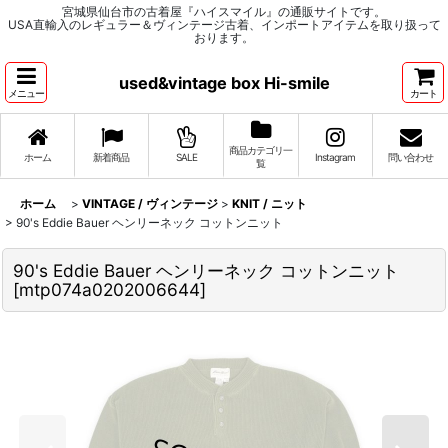
宮城県仙台市の古着屋『ハイスマイル』の通販サイトです。
USA直輸入のレギュラー＆ヴィンテージ古着、インポートアイテムを取り扱って
おります。
used&vintage box Hi-smile
メニュー
カート
商品カテゴリ一
ホーム
新着商品
SALE
Instagram
問い合わせ
覧
ホーム
>
VINTAGE / ヴィンテージ
>
KNIT / ニット
>
90's Eddie Bauer ヘンリーネック コットンニット
90's Eddie Bauer ヘンリーネック コットンニット
[
mtp074a0202006644
]