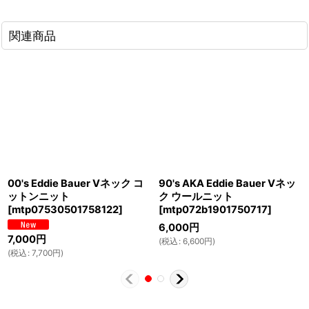
関連商品
00's Eddie Bauer Vネック コ
90's AKA Eddie Bauer Vネッ
ットンニット
ク ウールニット
[
mtp07530501758122
]
[
mtp072b1901750717
]
6,000
円
7,000
円
(
税込
:
6,600
円
)
(
税込
:
7,700
円
)