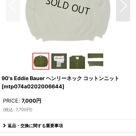
90's Eddie Bauer ヘンリーネック コットンニット
[
mtp074a0202006644
]
PRICE
:
7,000
円
(
税込
:
7,700
円
)
返品・交換に関する重要事項