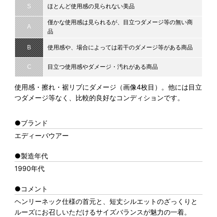
S
ほとんど使用感の見られない美品
僅かな使用感は見られるが、目立つダメージ等の無い商
A
品
B
使用感や、場合によっては若干のダメージ等がある商品
C
目立つ使用感やダメージ・汚れがある商品
使用感・擦れ・裾リブにダメージ（画像4枚目）。他には目立
つダメージ等なく、比較的良好なコンディションです。
●ブランド
エディーバウアー
●製造年代
1990年代
●コメント
ヘンリーネック仕様の首元と、短丈シルエットのざっくりと
ルーズにお召しいただけるサイズバランスが魅力の一着。