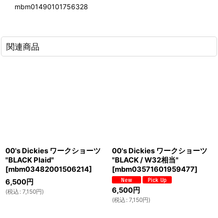
mbm01490101756328
関連商品
00's Dickies ワークショーツ
00's Dickies ワークショーツ
"BLACK Plaid"
"BLACK / W32相当"
[
mbm03482001506214
]
[
mbm03571601959477
]
6,500
円
6,500
円
(
税込
:
7,150
円
)
(
税込
:
7,150
円
)