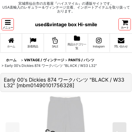
宮城県仙台市の古着屋『ハイスマイル』の通販サイトです。
USA直輸入のレギュラー＆ヴィンテージ古着、インポートアイテムを取り扱って
おります。
used&vintage box Hi-smile
メニュー
カート
商品カテゴリ一
ホーム
新着商品
SALE
Instagram
問い合わせ
覧
ホーム
>
VINTAGE / ヴィンテージ
>
PANTS / パンツ
>
Early 00's Dickies 874 ワークパンツ "BLACK / W33 L32"
Early 00's Dickies 874 ワークパンツ "BLACK / W33
L32"
[
mbm01490101756328
]