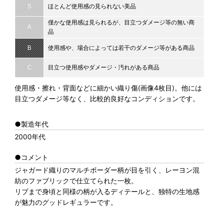
S
ほとんど使用感の見られない美品
僅かな使用感は見られるが、目立つダメージ等の無い商
A
品
B
使用感や、場合によっては若干のダメージ等がある商品
C
目立つ使用感やダメージ・汚れがある商品
使用感・擦れ・背面などに細かい織り傷(画像4枚目)。他には
目立つダメージ等なく、比較的良好なコンディションです。
●製造年代
2000年代
●コメント
ジャガード織りのマルチボーダー柄が目を引く、レーヨン混
紡のファブリックで仕立てられた一枚。
リブまで身頃と同様の柄が入るディテールと、独特の生地感
が魅力のグッドレギュラーです。