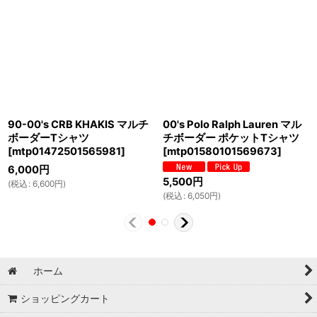
90-00's CRB KHAKIS マルチ
00's Polo Ralph Lauren マル
ボーダーTシャツ
チボーダー ポケットTシャツ
[
mtp01472501565981
]
[
mtp01580101569673
]
6,000
円
5,500
円
(
税込
:
6,600
円
)
(
税込
:
6,050
円
)
ホーム
ショッピングカート