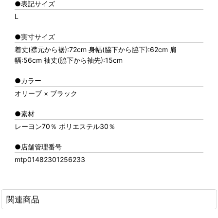
●表記サイズ
L
●実寸サイズ
着丈(襟元から裾):72cm 身幅(脇下から脇下):62cm 肩
幅:56cm 袖丈(脇下から袖先):15cm
●カラー
オリーブ × ブラック
●素材
レーヨン70％ ポリエステル30％
●店舗管理番号
mtp01482301256233
関連商品