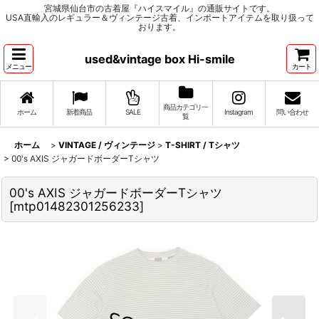
宮城県仙台市の古着屋『ハイスマイル』の通販サイトです。
USA直輸入のレギュラー＆ヴィンテージ古着、インポートアイテムを取り扱って
おります。
used&vintage box Hi-smile
メニュー
カート
商品カテゴリ一
ホーム
新着商品
SALE
Instagram
問い合わせ
覧
ホーム
>
VINTAGE / ヴィンテージ
>
T-SHIRT / Tシャツ
>
00's AXIS ジャガードボーダーTシャツ
00's AXIS ジャガードボーダーTシャツ
[
mtp01482301256233
]