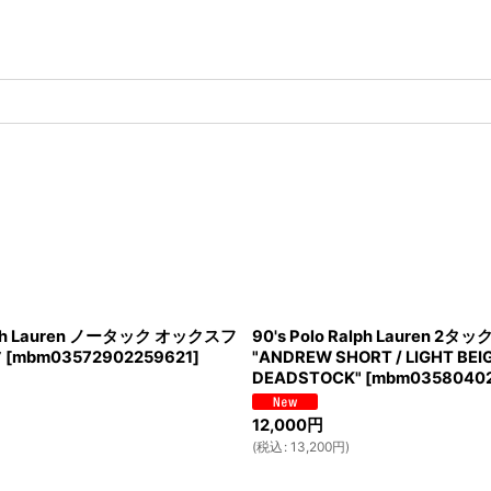
alph Lauren ノータック オックスフ
90's Polo Ralph Lauren 
ツ
[
mbm03572902259621
]
"ANDREW SHORT / LIGHT BEIG
DEADSTOCK"
[
mbm0358040
12,000
円
(
税込
:
13,200
円
)