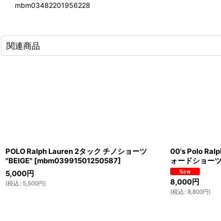
mbm03482201956228
関連商品
POLO Ralph Lauren 2タック チノショーツ
00's Polo R
"BEIGE"
[
mbm03991501250587
]
ォードショー
5,000
円
8,000
円
(
税込
:
5,500
円
)
(
税込
:
8,800
円
)