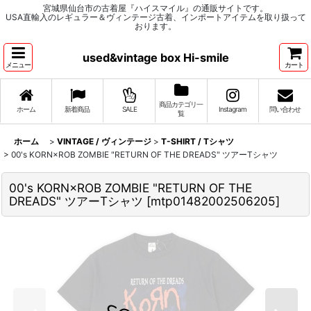
宮城県仙台市の古着屋『ハイスマイル』の通販サイトです。
USA直輸入のレギュラー＆ヴィンテージ古着、インポートアイテムを取り扱って
おります。
used&vintage box Hi-smile
メニュー
カート
商品カテゴリ一
ホーム
新着商品
SALE
Instagram
問い合わせ
覧
ホーム
>
VINTAGE / ヴィンテージ
>
T-SHIRT / Tシャツ
>
00's KORN×ROB ZOMBIE "RETURN OF THE DREADS" ツアーTシャツ
00's KORN×ROB ZOMBIE "RETURN OF THE
DREADS" ツアーTシャツ
[
mtp01482002506205
]