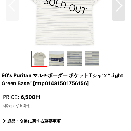
90's Puritan マルチボーダー ポケットTシャツ “Light
Green Base”
[
mtp01481501756156
]
PRICE
:
6,500
円
(
税込
:
7,150
円
)
返品・交換に関する重要事項