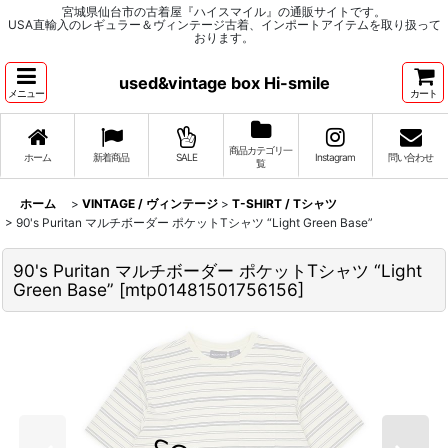
宮城県仙台市の古着屋『ハイスマイル』の通販サイトです。
USA直輸入のレギュラー＆ヴィンテージ古着、インポートアイテムを取り扱って
おります。
used&vintage box Hi-smile
メニュー
カート
商品カテゴリ一
ホーム
新着商品
SALE
Instagram
問い合わせ
覧
ホーム
>
VINTAGE / ヴィンテージ
>
T-SHIRT / Tシャツ
>
90's Puritan マルチボーダー ポケットTシャツ “Light Green Base”
90's Puritan マルチボーダー ポケットTシャツ “Light
Green Base”
[
mtp01481501756156
]