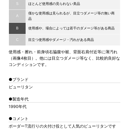
S
ほとんど使用感の見られない美品
僅かな使用感は見られるが、目立つダメージ等の無い商
A
品
B
使用感や、場合によっては若干のダメージ等がある商品
C
目立つ使用感やダメージ・汚れがある商品
使用感・擦れ・前身頃右脇腹や裾、背面右肩付近等に薄汚れ
（画像4枚目）。他には目立つダメージ等なく、比較的良好な
コンディションです。
●ブランド
ピューリタン
●製造年代
1990年代
●コメント
ボーダーT流行りの火付け役として人気のピューリタンです