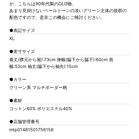
が、こちらは90年代製のOLD物。
あまり見掛けないペールトーンの淡いグリーン主体の抜群の
配色ですので、是非この機会にご検討ください。
●表記サイズ
XL
●実寸サイズ
着丈(襟元から裾):73cm 身幅(脇下から脇下):60cm 肩
幅:52cm 袖丈(脇下から袖先):15cm
●カラー
グリーン系 マルチボーダー柄
●素材
コットン60% ポリエステル40%
●店舗管理番号
mtp01481501756156