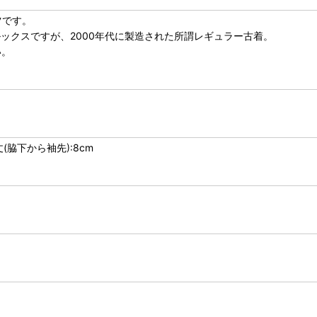
ツです。
ルックスですが、2000年代に製造された所謂レギュラー古着。
い。
丈(脇下から袖先):8cm