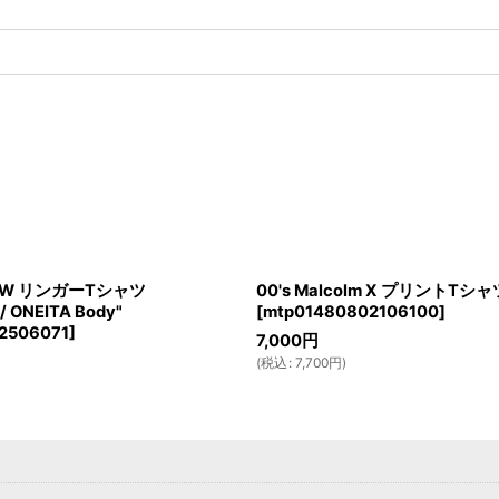
DREW リンガーTシャツ
00's Malcolm X プリントTシャ
 ONEITA Body"
[
mtp01480802106100
]
2506071
]
7,000
円
(
税込
:
7,700
円
)