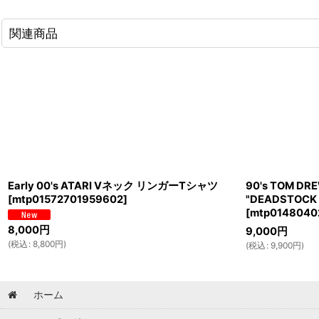
関連商品
Early 00's ATARI Vネック リンガーTシャツ
90's TOM 
[
mtp01572701959602
]
"DEADSTOCK /
[
mtp0148040
8,000
円
9,000
円
(
税込
:
8,800
円
)
(
税込
:
9,900
円
)
ホーム