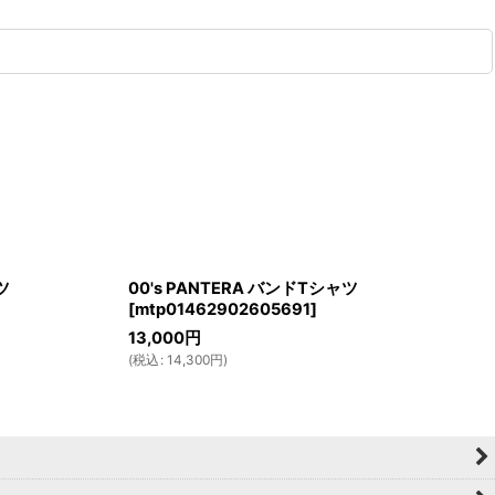
ツ
00's PANTERA バンドTシャツ
[
mtp01462902605691
]
13,000
円
(
税込
:
14,300
円
)