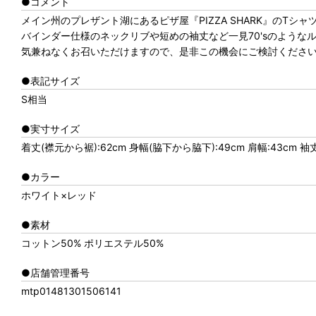
●コメント
メイン州のプレザント湖にあるピザ屋『PIZZA SHARK』のTシャ
バインダー仕様のネックリブや短めの袖丈など一見70'sのような
気兼ねなくお召いただけますので、是非この機会にご検討くださ
●表記サイズ
S相当
●実寸サイズ
着丈(襟元から裾):62cm 身幅(脇下から脇下):49cm 肩幅:43cm 袖
●カラー
ホワイト×レッド
●素材
コットン50% ポリエステル50%
●店舗管理番号
mtp01481301506141