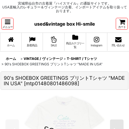
宮城県仙台市の古着屋『ハイスマイル』の通販サイトです。
USA直輸入のレギュラー＆ヴィンテージ古着、インポートアイテムを取り扱って
おります。
used&vintage box Hi-smile
メニュー
カート
商品カテゴリ一
ホーム
新着商品
SALE
Instagram
問い合わせ
覧
ホーム
>
VINTAGE / ヴィンテージ
>
T-SHIRT / Tシャツ
>
90's SHOEBOX GREETINGS プリントTシャツ "MADE IN USA"
90's SHOEBOX GREETINGS プリントTシャツ "MADE
IN USA"
[
mtp01480801486098
]