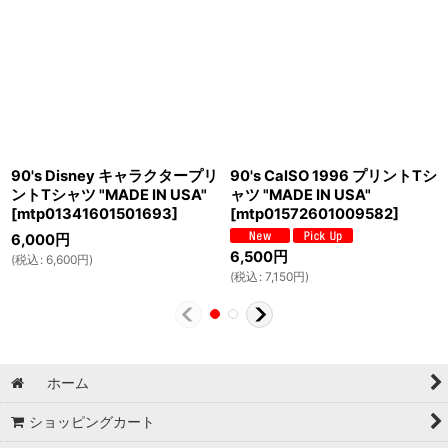
90's Disney キャラクタープリ
90's CalSO 1996 プリントTシ
ントTシャツ "MADE IN USA"
ャツ "MADE IN USA"
[
mtp01341601501693
]
[
mtp01572601009582
]
6,000
円
6,500
円
(
税込
:
6,600
円
)
(
税込
:
7,150
円
)
ホーム
ショッピングカート