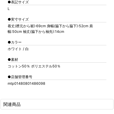
●表記サイズ
L
●実寸サイズ
着丈(襟元から裾):69cm 身幅(脇下から脇下):52cm 肩
幅:50cm 袖丈(脇下から袖先):14cm
●カラー
ホワイト / 白
●素材
コットン50％ ポリエステル50％
●店舗管理番号
mtp01480801486098
関連商品