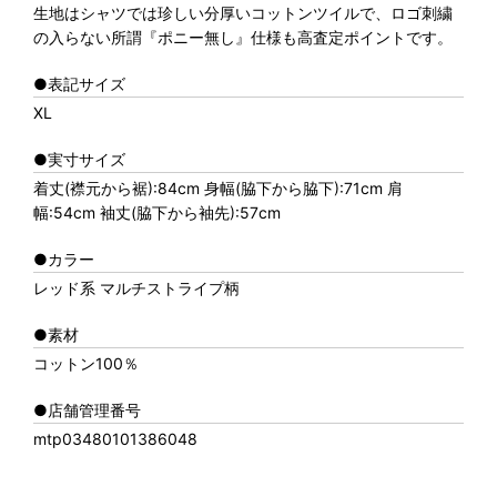
生地はシャツでは珍しい分厚いコットンツイルで、ロゴ刺繍
の入らない所謂『ポニー無し』仕様も高査定ポイントです。
●表記サイズ
XL
●実寸サイズ
着丈(襟元から裾):84cm 身幅(脇下から脇下):71cm 肩
幅:54cm 袖丈(脇下から袖先):57cm
●カラー
レッド系 マルチストライプ柄
●素材
コットン100％
●店舗管理番号
mtp03480101386048