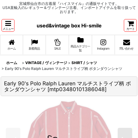
宮城県仙台市の古着屋『ハイスマイル』の通販サイトです。
USA直輸入のレギュラー＆ヴィンテージ古着、インポートアイテムを取り扱って
おります。
used&vintage box Hi-smile
メニュー
カート
商品カテゴリ一
ホーム
新着商品
SALE
Instagram
問い合わせ
覧
ホーム
>
VINTAGE / ヴィンテージ
>
SHIRT / シャツ
>
Early 90's Polo Ralph Lauren マルチストライプ柄 ボタンダウンシャツ
Early 90's Polo Ralph Lauren マルチストライプ柄 ボ
タンダウンシャツ
[
mtp03480101386048
]