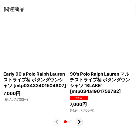
関連商品
Early 90's Polo Ralph Lauren
90's Polo Ralph Lauren マル
ストライプ柄 ボタンダウンシ
チストライプ柄 ボタンダウン
ャツ
[
mtp03432401504807
]
シャツ "BLAKE"
[
mtp034a1901756782
]
7,000
円
(
税込
:
7,700
円
)
7,000
円
(
税込
:
7,700
円
)