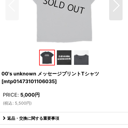
00's unknown メッセージプリントTシャツ
[
mtp01473101106035
]
PRICE
:
5,000
円
(
税込
:
5,500
円
)
返品・交換に関する重要事項