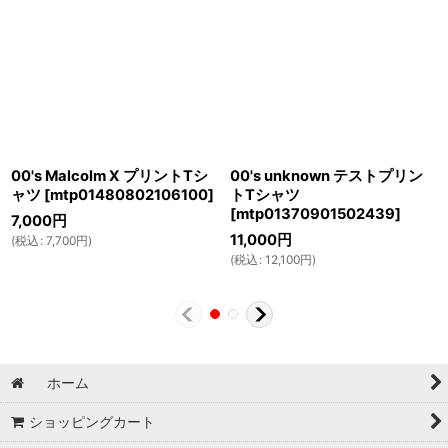
00's Malcolm X プリントTシ
00's unknown テストプリン
ャツ
[
mtp01480802106100
]
トTシャツ
[
mtp01370901502439
]
7,000
円
11,000
円
(
税込
:
7,700
円
)
(
税込
:
12,100
円
)
ホーム
ショッピングカート