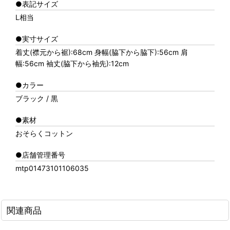
●表記サイズ
L相当
●実寸サイズ
着丈(襟元から裾):68cm 身幅(脇下から脇下):56cm 肩
幅:56cm 袖丈(脇下から袖先):12cm
●カラー
ブラック / 黒
●素材
おそらくコットン
●店舗管理番号
mtp01473101106035
関連商品