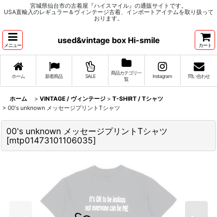
宮城県仙台市の古着屋『ハイスマイル』の通販サイトです。
USA直輸入のレギュラー＆ヴィンテージ古着、インポートアイテムを取り扱って
おります。
used&vintage box Hi-smile
メニュー
カート
商品カテゴリ一
ホーム
新着商品
SALE
Instagram
問い合わせ
覧
ホーム
>
VINTAGE / ヴィンテージ
>
T-SHIRT / Tシャツ
>
00's unknown メッセージプリントTシャツ
00's unknown メッセージプリントTシャツ
[
mtp01473101106035
]