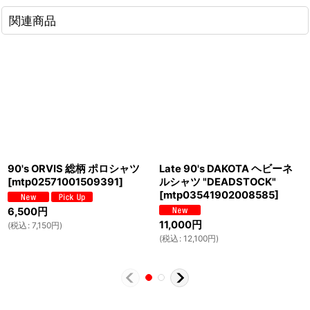
関連商品
90's ORVIS 総柄 ポロシャツ
Late 90's DAKOTA ヘビーネ
[
mtp02571001509391
]
ルシャツ "DEADSTOCK"
[
mtp03541902008585
]
6,500
円
11,000
円
(
税込
:
7,150
円
)
(
税込
:
12,100
円
)