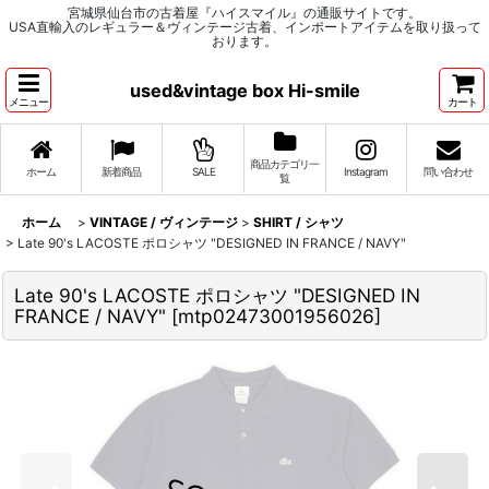
宮城県仙台市の古着屋『ハイスマイル』の通販サイトです。
USA直輸入のレギュラー＆ヴィンテージ古着、インポートアイテムを取り扱って
おります。
used&vintage box Hi-smile
メニュー
カート
商品カテゴリ一
ホーム
新着商品
SALE
Instagram
問い合わせ
覧
ホーム
>
VINTAGE / ヴィンテージ
>
SHIRT / シャツ
>
Late 90's LACOSTE ポロシャツ "DESIGNED IN FRANCE / NAVY"
Late 90's LACOSTE ポロシャツ "DESIGNED IN
FRANCE / NAVY"
[
mtp02473001956026
]