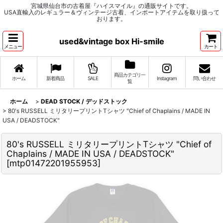
宮城県仙台市の古着屋『ハイスマイル』の通販サイトです。
USA直輸入のレギュラー＆ヴィンテージ古着、インポートアイテムを取り扱って
おります。
used&vintage box Hi-smile
メニュー
カート
商品カテゴリ一
ホーム
新着商品
SALE
Instagram
問い合わせ
覧
ホーム
>
DEAD STOCK / デッドストック
>
80's RUSSELL ミリタリープリントTシャツ "Chief of Chaplains / MADE IN
USA / DEADSTOCK"
80's RUSSELL ミリタリープリントTシャツ "Chief of
Chaplains / MADE IN USA / DEADSTOCK"
[
mtp01472201955953
]