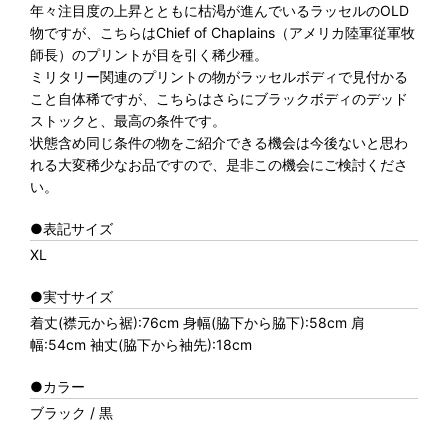
年々注目度の上昇とともに枯渇が進んでいるラッセルのOLD
物ですが、こちらはChief of Chaplains（アメリカ陸軍従軍牧
師長）のプリントが目を引く稀少種。
ミリタリー関連のプリントの物がラッセルボディで見付かる
こと自体稀ですが、こちらはさらにブラックボディのデッド
ストックと、最高の条件です。
状態含め同じ条件の物をご紹介できる機会は今後ないと思わ
れる大変稀少なお品ですので、是非この機会にご検討くださ
い。
●表記サイズ
XL
●実寸サイズ
着丈(襟元から裾):76cm 身幅(脇下から脇下):58cm 肩
幅:54cm 袖丈(脇下から袖先):18cm
●カラー
ブラック / 黒