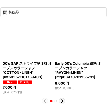
関連商品
00's GAP ストライプ柄 S/S オ
Early 00's Columbia 総柄 オ
ープンカラーシャツ
ープンカラーシャツ
"COTTON×LINEN"
"RAYON×LINEN"
[
mtp03571101759403
]
[
mtp03470701955791
]
8,000
円
7,000
円
(
税込
:
8,800
円
)
(
税込
:
7,700
円
)