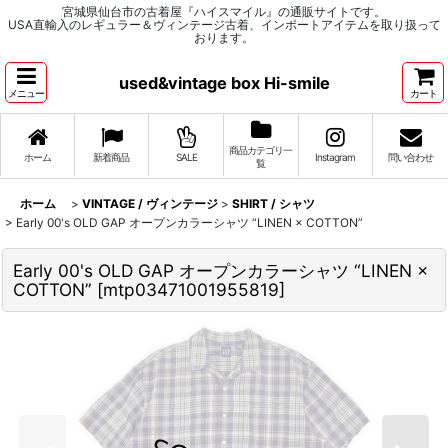
宮城県仙台市の古着屋『ハイスマイル』の通販サイトです。
USA直輸入のレギュラー＆ヴィンテージ古着、インポートアイテムを取り扱って
おります。
used&vintage box Hi-smile
メニュー
カート
商品カテゴリ一
ホーム
新着商品
SALE
Instagram
問い合わせ
覧
ホーム
>
VINTAGE / ヴィンテージ
>
SHIRT / シャツ
>
Early 00's OLD GAP オープンカラーシャツ “LINEN × COTTON”
Early 00's OLD GAP オープンカラーシャツ “LINEN ×
COTTON”
[
mtp03471001955819
]