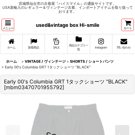
宮城県仙台市の古着屋『ハイスマイル』の通販サイトです。
USA直輸入のレギュラー＆ヴィンテージ古着、インポートアイテムを取り扱って
おります。
used&vintage box Hi-smile
メニュー
カート
商品カテゴリ一
ホーム
新着商品
SALE
Instagram
問い合わせ
覧
ホーム
>
VINTAGE / ヴィンテージ
>
SHORTS / ショートパンツ
>
Early 00's Columbia GRT 1タックショーツ "BLACK"
Early 00's Columbia GRT 1タックショーツ "BLACK"
[
mbm03470701955792
]