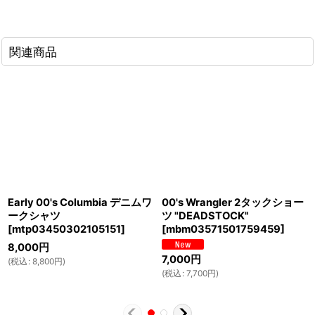
関連商品
Early 00's Columbia デニムワ
00's Wrangler 2タックショー
ークシャツ
ツ "DEADSTOCK"
[
mtp03450302105151
]
[
mbm03571501759459
]
8,000
円
7,000
円
(
税込
:
8,800
円
)
(
税込
:
7,700
円
)