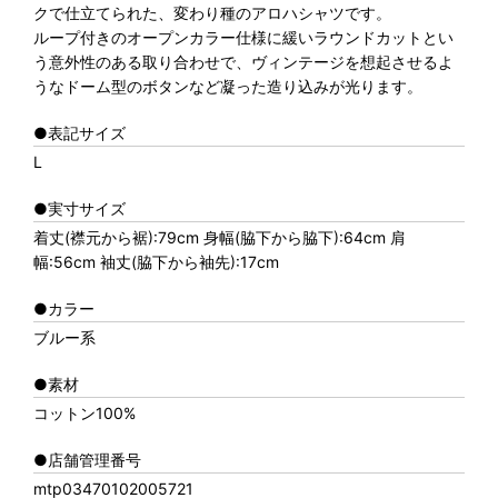
クで仕立てられた、変わり種のアロハシャツです。
ループ付きのオープンカラー仕様に緩いラウンドカットとい
う意外性のある取り合わせで、ヴィンテージを想起させるよ
うなドーム型のボタンなど凝った造り込みが光ります。
●表記サイズ
L
●実寸サイズ
着丈(襟元から裾):79cm 身幅(脇下から脇下):64cm 肩
幅:56cm 袖丈(脇下から袖先):17cm
●カラー
ブルー系
●素材
コットン100%
●店舗管理番号
mtp03470102005721