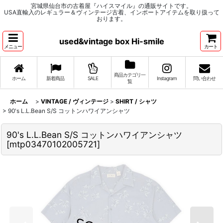
宮城県仙台市の古着屋『ハイスマイル』の通販サイトです。
USA直輸入のレギュラー＆ヴィンテージ古着、インポートアイテムを取り扱って
おります。
used&vintage box Hi-smile
メニュー
カート
商品カテゴリ一
ホーム
新着商品
SALE
Instagram
問い合わせ
覧
ホーム
>
VINTAGE / ヴィンテージ
>
SHIRT / シャツ
>
90's L.L.Bean S/S コットンハワイアンシャツ
90's L.L.Bean S/S コットンハワイアンシャツ
[
mtp03470102005721
]