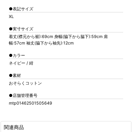
●表記サイズ
XL
●実寸サイズ
着丈(襟元から裾):69cm 身幅(脇下から脇下):59cm 肩
幅:57cm 袖丈(脇下から袖先):12cm
●カラー
ネイビー / 紺
●素材
おそらくコットン
●店舗管理番号
mtp01462501505649
関連商品