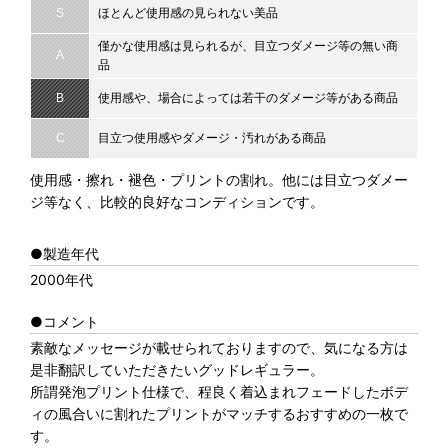
S
ほとんど使用感の見られない美品
僅かな使用感は見られるが、目立つダメージ等の無い商
A
品
B
使用感や、場合によっては若干のダメージ等がある商品
C
目立つ使用感やダメージ・汚れがある商品
使用感・擦れ・褪色・プリントの割れ。他には目立つダメー
ジ等なく、比較的良好なコンディションです。
●製造年代
2000年代
●コメント
素敵なメッセージが載せられておりますので、気になる方は
是非翻訳していただきたいグッドレギュラー。
所謂発泡プリント仕様で、程良く着込まれフェードしたボデ
ィの風合いに割れたプリントがマッチするおすすめの一枚で
す。