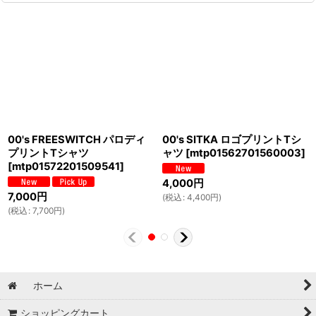
00's FREESWITCH パロディ
00's SITKA ロゴプリントTシ
プリントTシャツ
ャツ
[
mtp01562701560003
]
[
mtp01572201509541
]
4,000
円
7,000
円
(
税込
:
4,400
円
)
(
税込
:
7,700
円
)
ホーム
ショッピングカート