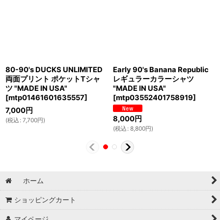
80-90's DUCKS UNLIMITED
Early 90's Banana Republic
両面プリント ポケットTシャ
レギュラーカラーシャツ
ツ "MADE IN USA"
"MADE IN USA"
[
mtp01461601635557
]
[
mtp03552401758919
]
7,000
円
8,000
円
(
税込
:
7,700
円
)
(
税込
:
8,800
円
)
ホーム
ショッピングカート
マイページ