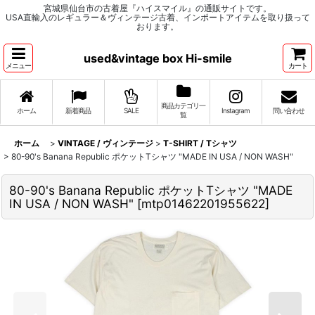
宮城県仙台市の古着屋『ハイスマイル』の通販サイトです。
USA直輸入のレギュラー＆ヴィンテージ古着、インポートアイテムを取り扱って
おります。
used&vintage box Hi-smile
メニュー
カート
商品カテゴリ一
ホーム
新着商品
SALE
Instagram
問い合わせ
覧
ホーム
>
VINTAGE / ヴィンテージ
>
T-SHIRT / Tシャツ
>
80-90's Banana Republic ポケットTシャツ "MADE IN USA / NON WASH"
80-90's Banana Republic ポケットTシャツ "MADE
IN USA / NON WASH"
[
mtp01462201955622
]