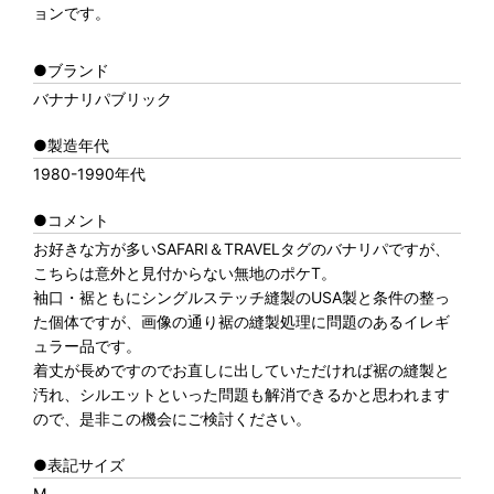
ョンです。
●ブランド
バナナリパブリック
●製造年代
1980-1990年代
●コメント
お好きな方が多いSAFARI＆TRAVELタグのバナリパですが、
こちらは意外と見付からない無地のポケT。
袖口・裾ともにシングルステッチ縫製のUSA製と条件の整っ
た個体ですが、画像の通り裾の縫製処理に問題のあるイレギ
ュラー品です。
着丈が長めですのでお直しに出していただければ裾の縫製と
汚れ、シルエットといった問題も解消できるかと思われます
ので、是非この機会にご検討ください。
●表記サイズ
M