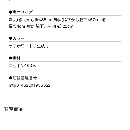
●実寸サイズ
着丈(襟元から裾):85cm 身幅(脇下から脇下):57cm 肩
幅:54cm 袖丈(脇下から袖先):22cm
●カラー
オフホワイト / 生成り
●素材
コットン100％
●店舗管理番号
mtp01462201955622
関連商品