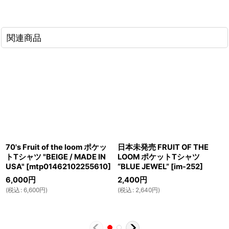
関連商品
70's Fruit of the loom ポケッ
日本未発売 FRUIT OF THE
トTシャツ "BEIGE / MADE IN
LOOM ポケットTシャツ
USA"
[
mtp01462102255610
]
“BLUE JEWEL”
[
im-252
]
6,000
円
2,400
円
(
税込
:
6,600
円
)
(
税込
:
2,640
円
)