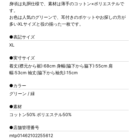
身頃は丸胴仕様で、素材は薄手のコットン×ポリエステルで
す。
お色は人気のグリーンで、耳付きのポケットやお探しの方が
多いXLサイズと役の揃った一枚です。
●表記サイズ
XL
●実寸サイズ
着丈(襟元から裾):68cm 身幅(脇下から脇下):55cm 肩
幅:53cm 袖丈(脇下から袖先):15cm
●カラー
グリーン / 緑
●素材
コットン50% ポリエステル50%
●店舗管理番号
mtp01462102255612