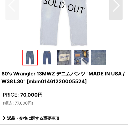
60's Wrangler 13MWZ デニムパンツ "MADE IN USA /
W38 L30"
[
mbm01461220005524
]
PRICE
:
70,000
円
(
税込
:
77,000
円
)
返品・交換に関する重要事項