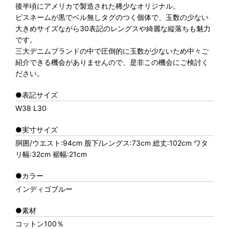
後半頃にアメリカで製造された稀少なオリジナル。
ピスネームが黒でベル無しタグのつく個体で、玉数の少ない
大きめサイズながら30表記のレングスや綺麗な縦落ちも魅力
です。
三大デニムブランドの中で圧倒的に玉数が少ないため中々ご
紹介できる機会がありませんので、是非この機会にご検討く
ださい。
●表記サイズ
W38 L30
●実寸サイズ
胴囲/ウエスト:94cm 股下/レングス:73cm 総丈:102cm ワタ
リ幅:32cm 裾幅:21cm
●カラー
インディゴブルー
●素材
コットン100％