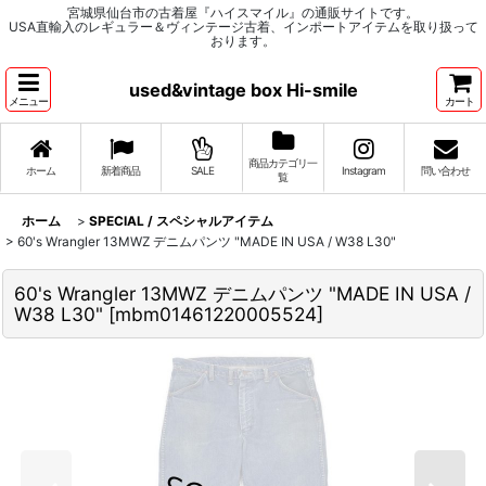
宮城県仙台市の古着屋『ハイスマイル』の通販サイトです。
USA直輸入のレギュラー＆ヴィンテージ古着、インポートアイテムを取り扱って
おります。
used&vintage box Hi-smile
メニュー
カート
商品カテゴリ一
ホーム
新着商品
SALE
Instagram
問い合わせ
覧
ホーム
>
SPECIAL / スペシャルアイテム
>
60's Wrangler 13MWZ デニムパンツ "MADE IN USA / W38 L30"
60's Wrangler 13MWZ デニムパンツ "MADE IN USA /
W38 L30"
[
mbm01461220005524
]