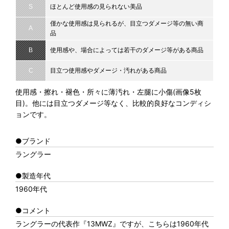
S
ほとんど使用感の見られない美品
僅かな使用感は見られるが、目立つダメージ等の無い商
A
品
B
使用感や、場合によっては若干のダメージ等がある商品
C
目立つ使用感やダメージ・汚れがある商品
使用感・擦れ・褪色・所々に薄汚れ・左腿に小傷(画像5枚
目)。他には目立つダメージ等なく、比較的良好なコンディシ
ョンです。
●ブランド
ラングラー
●製造年代
1960年代
●コメント
ラングラーの代表作『13MWZ』ですが、こちらは1960年代