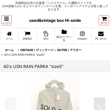
宮城県仙台市の古着屋『ハイスマイル』の通販サイトです。
USA直輸入のレギュラー＆ヴィンテージ古着、インポートアイテムを取り扱って
おります。
used&vintage box Hi-smile
メニュー
カート
商品カテゴリ一
ホーム
新着商品
SALE
Instagram
問い合わせ
覧
ホーム
>
VINTAGE / ヴィンテージ
>
OUTER / アウター
>
40's USN RAIN PARKA "sizeS”
40's USN RAIN PARKA "sizeS”