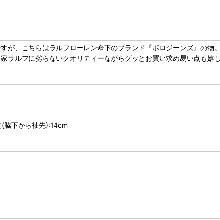
ですが、こちらはラルフローレン傘下のブランド『ポロジーンズ』の物
本家ラルフに劣らないクオリティーながらグッとお買い求め易い点も嬉
丈(脇下から袖先):14cm