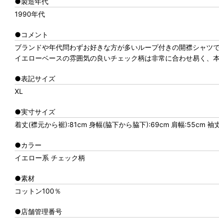
●製造年代
1990年代
●コメント
ブランドや年代問わずお好きな方が多いループ付きの開襟シャツ
イエローベースの雰囲気の良いチェック柄は非常に合わせ易く、
●表記サイズ
XL
●実寸サイズ
着丈(襟元から裾):81cm 身幅(脇下から脇下):69cm 肩幅:55cm 袖
●カラー
イエロー系 チェック柄
●素材
コットン100％
●店舗管理番号