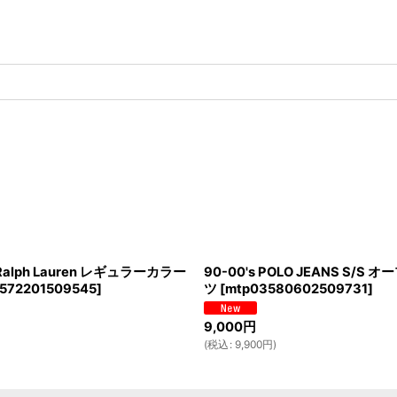
o Ralph Lauren レギュラーカラー
90-00's POLO JEANS S/
572201509545
]
ツ
[
mtp03580602509731
]
9,000
円
(
税込
:
9,900
円
)