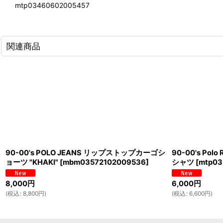
mtp03460602005457
関連商品
90-00's POLO JEANS リップストップカーゴシ
90-00's Pol
ョーツ "KHAKI"
[
mbm03572102009536
]
シャツ
[
mtp03
8,000
円
6,000
円
(
税込
:
8,800
円
)
(
税込
:
6,600
円
)