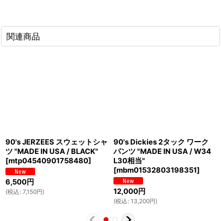
関連商品
90's JERZEES スウェットシャ
90's Dickies 2タック ワーク
ツ "MADE IN USA / BLACK"
パンツ "MADE IN USA / W34
[
mtp04540901758480
]
L30相当"
[
mbm01532803198351
]
6,500
円
12,000
円
(
税込
:
7,150
円
)
(
税込
:
13,200
円
)