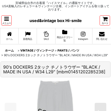
宮城県仙台市の古着屋『ハイスマイル』の通販サイトです。
USA直輸入のレギュラー＆ヴィンテージ古着、インポートアイテムを取り扱って
おります。
used&vintage box Hi-smile
メニュー
カート
商品カテゴリ一
ホーム
新着商品
SALE
Instagram
問い合わせ
覧
ホーム
>
VINTAGE / ヴィンテージ
>
PANTS / パンツ
>
90's DOCKERS 2タック チノトラウザー "BLACK / MADE IN USA / W34 L29"
90's DOCKERS 2タック チノトラウザー "BLACK /
MADE IN USA / W34 L29"
[
mbm01451202285238
]