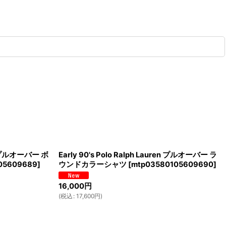
ren プルオーバー ボ
Early 90's Polo Ralph Lauren プルオーバー ラ
05609689
]
ウンドカラーシャツ
[
mtp03580105609690
]
16,000
円
(
税込
:
17,600
円
)