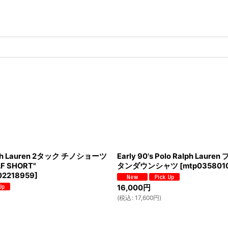
alph Lauren 2タック チノショーツ
Early 90's Polo Ralph Lau
LF SHORT"
タンダウンシャツ
[
mtp035801
2218959
]
16,000
円
(
税込
:
17,600
円
)