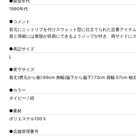
●製造年代
1990年代
●コメント
首元にニットリブを付けスウェット型に仕立てられた定番アイテ
肩と両裾には着脱が容易にできるようジップが付き、両サイドに
●表記サイズ
L
●実寸サイズ
着丈(襟元から裾):69cm 身幅(脇下から脇下):72cm 肩幅:57cm 袖
●カラー
ネイビー / 紺
●素材
ポリエステル100％
●店舗管理番号