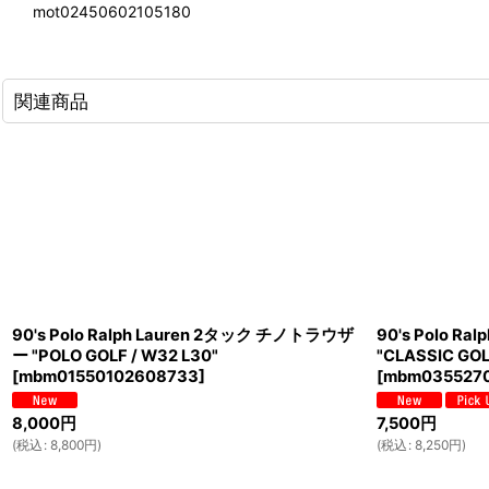
mot02450602105180
関連商品
90's Polo Ralph Lauren 2タック チノトラウザ
90's Polo R
ー "POLO GOLF / W32 L30"
"CLASSIC GO
[
mbm01550102608733
]
[
mbm0355270
8,000
円
7,500
円
(
税込
:
8,800
円
)
(
税込
:
8,250
円
)