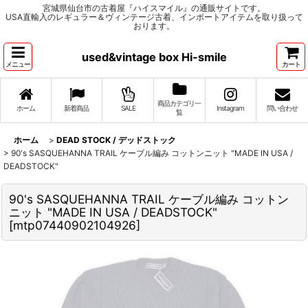
宮城県仙台市の古着屋『ハイスマイル』の通販サイトです。
USA直輸入のレギュラー＆ヴィンテージ古着、インポートアイテムを取り扱って
おります。
used&vintage box Hi-smile
メニュー
カート
商品カテゴリ一
ホーム
新着商品
SALE
Instagram
問い合わせ
覧
ホーム
>
DEAD STOCK / デッドストック
>
90's SASQUEHANNA TRAIL ケーブル編み コットンニット "MADE IN USA /
DEADSTOCK"
90's SASQUEHANNA TRAIL ケーブル編み コットン
ニット "MADE IN USA / DEADSTOCK"
[
mtp07440902104926
]