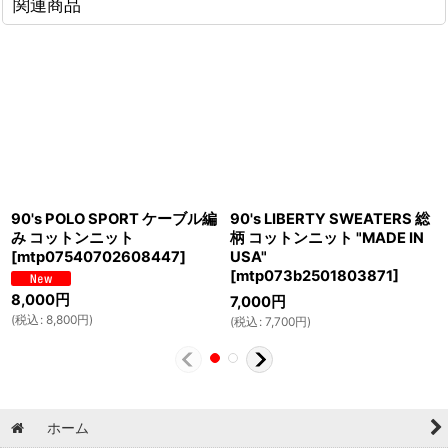
関連商品
90's POLO SPORT ケーブル編
90's LIBERTY SWEATERS 総
み コットンニット
柄 コットンニット "MADE IN
[
mtp07540702608447
]
USA"
[
mtp073b2501803871
]
8,000
円
7,000
円
(
税込
:
8,800
円
)
(
税込
:
7,700
円
)
ホーム