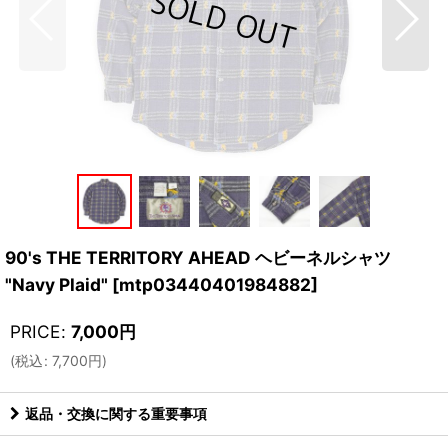
90's THE TERRITORY AHEAD ヘビーネルシャツ
"Navy Plaid"
[
mtp03440401984882
]
PRICE
:
7,000
円
(
税込
:
7,700
円
)
返品・交換に関する重要事項