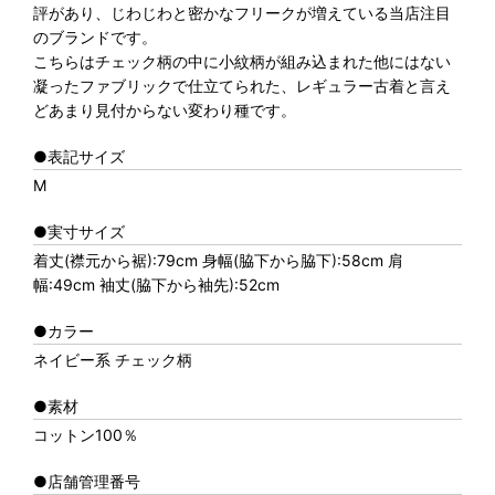
評があり、じわじわと密かなフリークが増えている当店注目
のブランドです。
こちらはチェック柄の中に小紋柄が組み込まれた他にはない
凝ったファブリックで仕立てられた、レギュラー古着と言え
どあまり見付からない変わり種です。
●表記サイズ
M
●実寸サイズ
着丈(襟元から裾):79cm 身幅(脇下から脇下):58cm 肩
幅:49cm 袖丈(脇下から袖先):52cm
●カラー
ネイビー系 チェック柄
●素材
コットン100％
●店舗管理番号