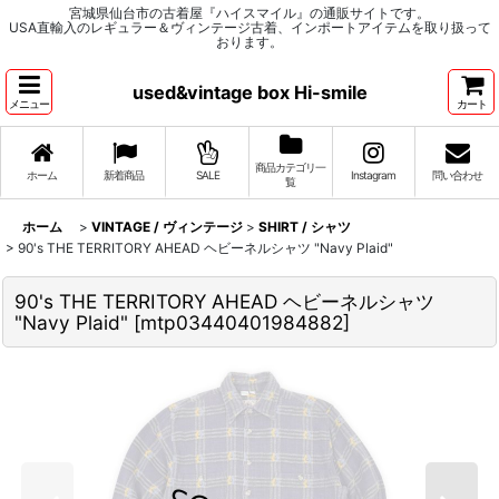
宮城県仙台市の古着屋『ハイスマイル』の通販サイトです。
USA直輸入のレギュラー＆ヴィンテージ古着、インポートアイテムを取り扱って
おります。
used&vintage box Hi-smile
メニュー
カート
商品カテゴリ一
ホーム
新着商品
SALE
Instagram
問い合わせ
覧
ホーム
>
VINTAGE / ヴィンテージ
>
SHIRT / シャツ
>
90's THE TERRITORY AHEAD ヘビーネルシャツ "Navy Plaid"
90's THE TERRITORY AHEAD ヘビーネルシャツ
"Navy Plaid"
[
mtp03440401984882
]