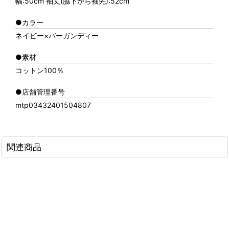
幅:50cm 袖丈(脇下から袖先):52cm
●カラー
ネイビー×バーガンディー
●素材
コットン100％
●店舗管理番号
mtp03432401504807
関連商品