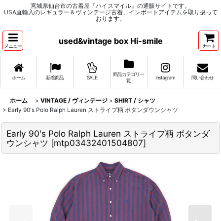
宮城県仙台市の古着屋『ハイスマイル』の通販サイトです。
USA直輸入のレギュラー＆ヴィンテージ古着、インポートアイテムを取り扱って
おります。
used&vintage box Hi-smile
メニュー
カート
商品カテゴリ一
ホーム
新着商品
SALE
Instagram
問い合わせ
覧
ホーム
>
VINTAGE / ヴィンテージ
>
SHIRT / シャツ
>
Early 90's Polo Ralph Lauren ストライプ柄 ボタンダウンシャツ
Early 90's Polo Ralph Lauren ストライプ柄 ボタンダ
ウンシャツ
[
mtp03432401504807
]