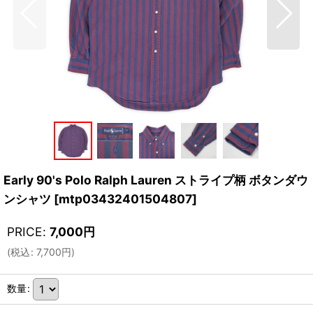
Early 90's Polo Ralph Lauren ストライプ柄 ボタンダウ
ンシャツ
[
mtp03432401504807
]
PRICE
:
7,000
円
(
税込
:
7,700
円
)
数量
: