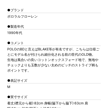
●ブランド
ポロラルフローレン
●製造年代
1990年代
●コメント
POLOのBDと言えばBLAKE等が有名ですが、こちらは仕様ご
とにモデル名が付けられ細分化される前の世代のOLD物。
生地は風合いの良いコットンオックスフォード地で、無地や
チェックよりも玉数が少ない太めのピッチのストライプ柄も
ポイントです。
●表記サイズ
M
●実寸サイズ
着丈(襟元から裾):82cm 身幅(脇下から脇下):63cm 肩