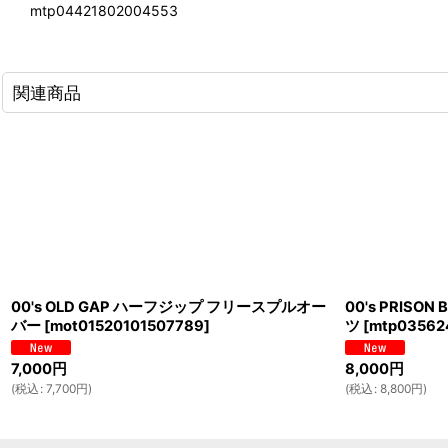
mtp04421802004553
関連商品
00's OLD GAP ハーフジップ フリースプルオー
00's PRIS
バー
[
mot01520101507789
]
ツ
[
mtp03562
7,000
円
8,000
円
(
税込
:
7,700
円
)
(
税込
:
8,800
円
)