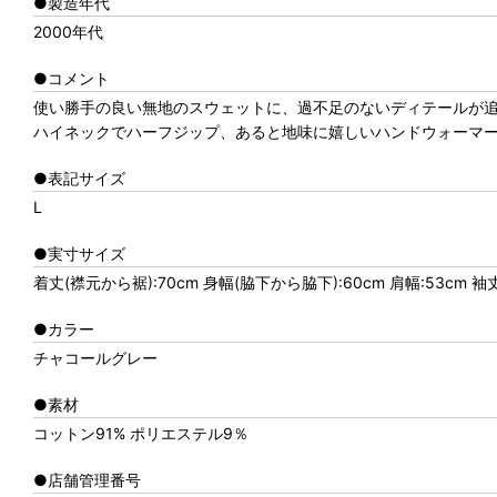
●製造年代
2000年代
●コメント
使い勝手の良い無地のスウェットに、過不足のないディテールが
ハイネックでハーフジップ、あると地味に嬉しいハンドウォーマ
●表記サイズ
L
●実寸サイズ
着丈(襟元から裾):70cm 身幅(脇下から脇下):60cm 肩幅:53cm 袖
●カラー
チャコールグレー
●素材
コットン91% ポリエステル9％
●店舗管理番号