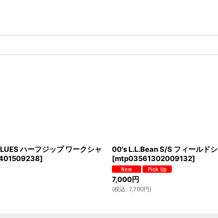
ON BLUES ハーフジップ ワークシャ
00's L.L.Bean S/S フィール
401509238
]
[
mtp03561302009132
]
7,000
円
(
税込
:
7,700
円
)