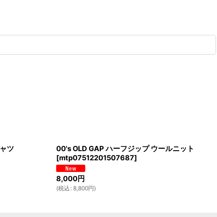
ドシャツ
00's OLD GAP ハーフジップ ウールニット
[
mtp07512201507687
]
8,000
円
(
税込
:
8,800
円
)