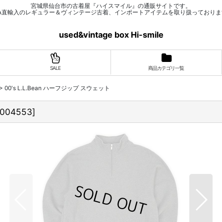
宮城県仙台市の古着屋『ハイスマイル』の通販サイトです。
SA直輸入のレギュラー＆ヴィンテージ古着、インポートアイテムを取り扱っておりま
used&vintage box Hi-smile
SALE
商品カテゴリ一覧
>
00's L.L.Bean ハーフジップ スウェット
2004553
]