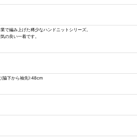
作業で編み上げた稀少なハンドニットシリーズ。
囲気の良い一着です。
丈(脇下から袖先):48cm