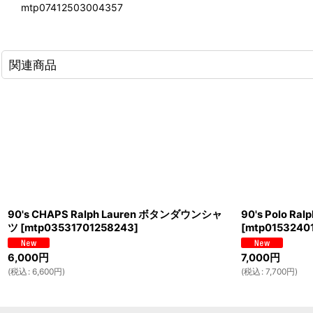
mtp07412503004357
関連商品
90's CHAPS Ralph Lauren ボタンダウンシャ
90's Polo R
ツ
[
mtp03531701258243
]
[
mtp0153240
6,000
円
7,000
円
(
税込
:
6,600
円
)
(
税込
:
7,700
円
)