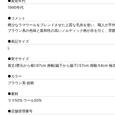
●製造年代
1990年代
●コメント
稀少なラマウールをブレンドさせた上質な毛糸を使い、職人が手
ブラウン系の色味と親和性の高いノルディック柄が目を引く、雰
●表記サイズ
L
●実寸サイズ
着丈(襟元から裾):67cm 身幅(脇下から脇下):57cm 肩幅:54cm 袖
●カラー
ブラウン系 総柄
●素材
ラマ50% ウール50%
●店舗管理番号