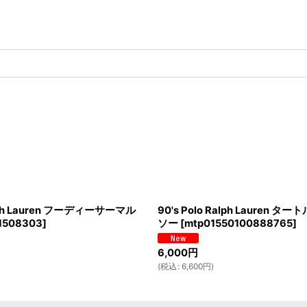
alph Lauren フーディーサーマル
90's Polo Ralph Lauren
1508303
]
ソー
[
mtp01550100888765
]
6,000
円
(
税込
:
6,600
円
)