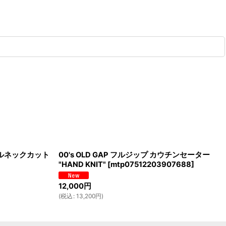
 タートルネックカット
00's OLD GAP フルジップ カウチンセーター
"HAND KNIT"
[
mtp07512203907688
]
12,000
円
(
税込
:
13,200
円
)