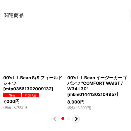
関連商品
00's L.L.Bean S/S フィールド
00's L.L.Bean イージーカーゴ
シャツ
パンツ "COMFORT WAIST /
[
mtp03561302009132
]
W34 L30"
[
mbm01441302104957
]
7,000
円
8,000
円
(
税込
:
7,700
円
)
(
税込
:
8,800
円
)