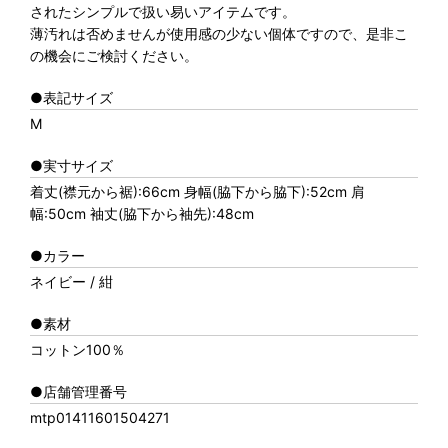
されたシンプルで扱い易いアイテムです。
薄汚れは否めませんが使用感の少ない個体ですので、是非こ
の機会にご検討ください。
●表記サイズ
M
●実寸サイズ
着丈(襟元から裾):66cm 身幅(脇下から脇下):52cm 肩
幅:50cm 袖丈(脇下から袖先):48cm
●カラー
ネイビー / 紺
●素材
コットン100％
●店舗管理番号
mtp01411601504271