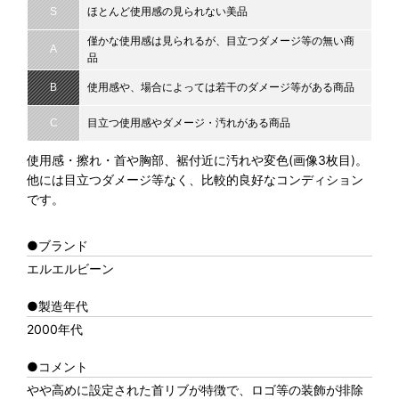
S
ほとんど使用感の見られない美品
僅かな使用感は見られるが、目立つダメージ等の無い商
A
品
B
使用感や、場合によっては若干のダメージ等がある商品
C
目立つ使用感やダメージ・汚れがある商品
使用感・擦れ・首や胸部、裾付近に汚れや変色(画像3枚目)。
他には目立つダメージ等なく、比較的良好なコンディション
です。
●ブランド
エルエルビーン
●製造年代
2000年代
●コメント
やや高めに設定された首リブが特徴で、ロゴ等の装飾が排除