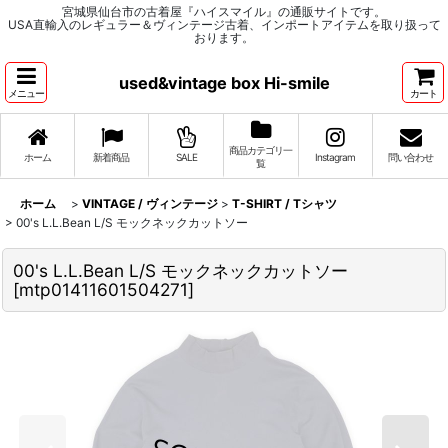
宮城県仙台市の古着屋『ハイスマイル』の通販サイトです。
USA直輸入のレギュラー＆ヴィンテージ古着、インポートアイテムを取り扱って
おります。
used&vintage box Hi-smile
メニュー
カート
商品カテゴリ一
ホーム
新着商品
SALE
Instagram
問い合わせ
覧
ホーム
>
VINTAGE / ヴィンテージ
>
T-SHIRT / Tシャツ
>
00's L.L.Bean L/S モックネックカットソー
00's L.L.Bean L/S モックネックカットソー
[
mtp01411601504271
]