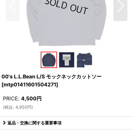
00's L.L.Bean L/S モックネックカットソー
[
mtp01411601504271
]
PRICE
:
4,500
円
(
税込
:
4,950
円
)
返品・交換に関する重要事項