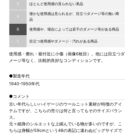
S
ほとんど使用感の見られない美品
僅かな使用感は見られるが、目立つダメージ等の無い商
A
品
B
使用感や、場合によっては若干のダメージ等がある商品
C
目立つ使用感やダメージ・汚れがある商品
使用感・擦れ・裾付近に小傷（画像6枚目）。他には目立つダ
メージ等なく、比較的良好なコンディションです。
●製造年代
1940-1950年代
●コメント
古い年代らしいハイゲージのウールニット素材が特徴のアイ
テムですが、こちらの売りは何と言ってもそのサイズバラン
ス。
元々細身のシルエットな上縮んでいる物が多いのですが、こ
ちらは身幅が59cmという48の表記に違わぬビッグサイズで