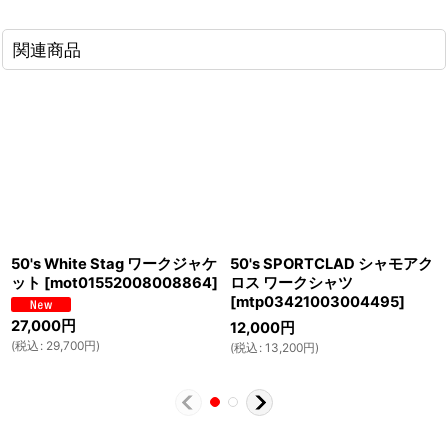
関連商品
50's White Stag ワークジャケ
50's SPORTCLAD シャモアク
ット
[
mot01552008008864
]
ロス ワークシャツ
[
mtp03421003004495
]
27,000
円
12,000
円
(
税込
:
29,700
円
)
(
税込
:
13,200
円
)