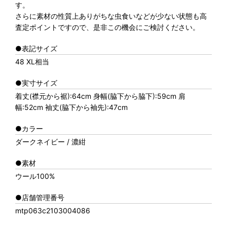
す。
さらに素材の性質上ありがちな虫食いなどが少ない状態も高
査定ポイントですので、是非この機会にご検討ください。
●表記サイズ
48 XL相当
●実寸サイズ
着丈(襟元から裾):64cm 身幅(脇下から脇下):59cm 肩
幅:52cm 袖丈(脇下から袖先):47cm
●カラー
ダークネイビー / 濃紺
●素材
ウール100%
●店舗管理番号
mtp063c2103004086