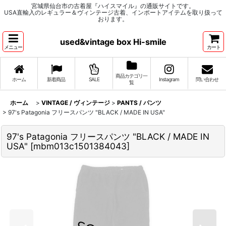
宮城県仙台市の古着屋『ハイスマイル』の通販サイトです。
USA直輸入のレギュラー＆ヴィンテージ古着、インポートアイテムを取り扱って
おります。
used&vintage box Hi-smile
メニュー
カート
商品カテゴリ一
ホーム
新着商品
SALE
Instagram
問い合わせ
覧
ホーム
>
VINTAGE / ヴィンテージ
>
PANTS / パンツ
>
97's Patagonia フリースパンツ "BLACK / MADE IN USA"
97's Patagonia フリースパンツ "BLACK / MADE IN
USA"
[
mbm013c1501384043
]