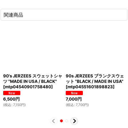
関連商品
90's JERZEES スウェットシャ
90s JERZEES ブランクスウェ
ツ "MADE IN USA / BLACK"
ット "BLACK / MADE IN USA"
[
mtp04540901758480
]
[
mtp04551601898823
]
6,500
円
7,000
円
(
税込
:
7,150
円
)
(
税込
:
7,700
円
)