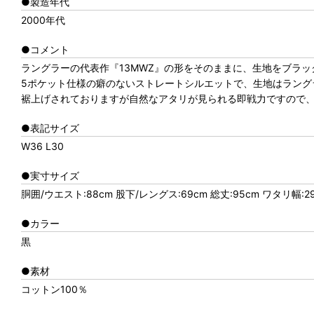
●製造年代
2000年代
●コメント
ラングラーの代表作『13MWZ』の形をそのままに、生地をブラッ
5ポケット仕様の癖のないストレートシルエットで、生地はラング
裾上げされておりますが自然なアタリが見られる即戦力ですので
●表記サイズ
W36 L30
●実寸サイズ
胴囲/ウエスト:88cm 股下/レングス:69cm 総丈:95cm ワタリ幅:29
●カラー
黒
●素材
コットン100％