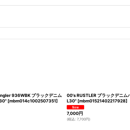
Wrangler 936WBK ブラックデニム
00's RUSTLER ブラックデニム
30"
[
mbm014c1002507351
]
L30"
[
mbm01521402217928
]
7,000
円
(
税込
:
7,700
円
)