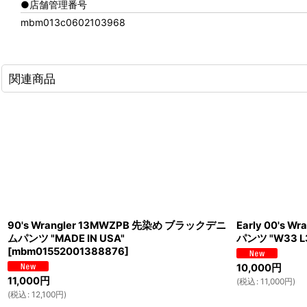
●店舗管理番号
mbm013c0602103968
関連商品
90's Wrangler 13MWZPB 先染め ブラックデニ
Early 00's 
ムパンツ "MADE IN USA"
パンツ "W33 L
[
mbm01552001388876
]
10,000
円
11,000
円
(
税込
:
11,000
円
)
(
税込
:
12,100
円
)