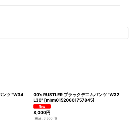
パンツ "W34
00's RUSTLER ブラックデニムパンツ "W32
L30"
[
mbm01520601757845
]
8,000
円
(
税込
:
8,800
円
)