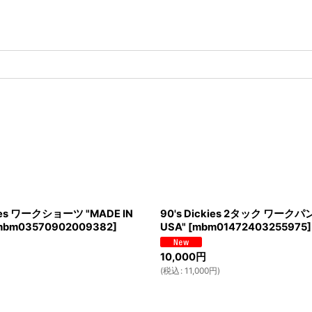
kies ワークショーツ "MADE IN
90's Dickies 2タック ワークパン
mbm03570902009382
]
USA"
[
mbm01472403255975
]
10,000
円
(
税込
:
11,000
円
)