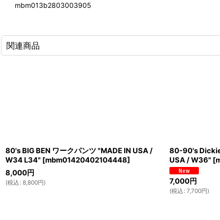
mbm013b2803003905
関連商品
80's BIG BEN ワークパンツ "MADE IN USA /
80-90's Dic
W34 L34"
[
mbm01420402104448
]
USA / W36"
[
8,000
円
7,000
円
(
税込
:
8,800
円
)
(
税込
:
7,700
円
)