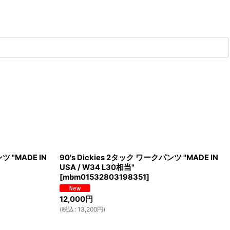
ツ "MADE IN
90's Dickies 2タック ワークパンツ "MADE IN
USA / W34 L30相当"
[
mbm01532803198351
]
12,000
円
(
税込
:
13,200
円
)