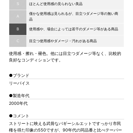
S
ほとんど使用感の見られない美品
僅かな使用感は見られるが、目立つダメージ等の無い商
A
品
B
使用感や、場合によっては若干のダメージ等がある商品
C
目立つ使用感やダメージ・汚れがある商品
使用感・擦れ・褪色。他には目立つダメージ等なく、比較的
良好なコンディションです。
●ブランド
リーバイス
●製造年代
2000年代
●コメント
ストリートに映える武骨なバギーシルエットですっかり市民
権を得た印象の550ですが、90年代の同品番と比べテーパー