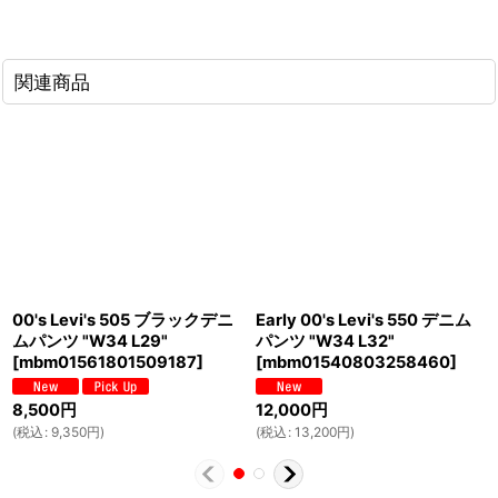
関連商品
00's Levi's 505 ブラックデニ
Early 00's Levi's 550 デニム
ムパンツ "W34 L29"
パンツ "W34 L32"
[
mbm01561801509187
]
[
mbm01540803258460
]
8,500
円
12,000
円
(
税込
:
9,350
円
)
(
税込
:
13,200
円
)