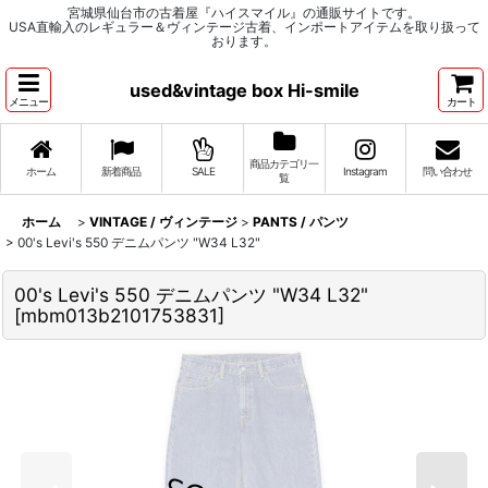
宮城県仙台市の古着屋『ハイスマイル』の通販サイトです。
USA直輸入のレギュラー＆ヴィンテージ古着、インポートアイテムを取り扱って
おります。
used&vintage box Hi-smile
メニュー
カート
商品カテゴリ一
ホーム
新着商品
SALE
Instagram
問い合わせ
覧
ホーム
>
VINTAGE / ヴィンテージ
>
PANTS / パンツ
>
00's Levi's 550 デニムパンツ "W34 L32"
00's Levi's 550 デニムパンツ "W34 L32"
[
mbm013b2101753831
]