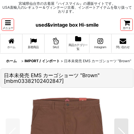
宮城県仙台市の古着屋『ハイスマイル』の通販サイトです。
USA直輸入のレギュラー＆ヴィンテージ古着、インポートアイテムを取り扱って
おります。
used&vintage box Hi-smile
メニュー
カート
商品カテゴリ一
ホーム
新着商品
SALE
Instagram
問い合わせ
覧
ホーム
>
IMPORT / インポート
>
日本未発売 EMS カーゴショーツ "Brown"
日本未発売 EMS カーゴショーツ "Brown"
[
mbm03382102402847
]