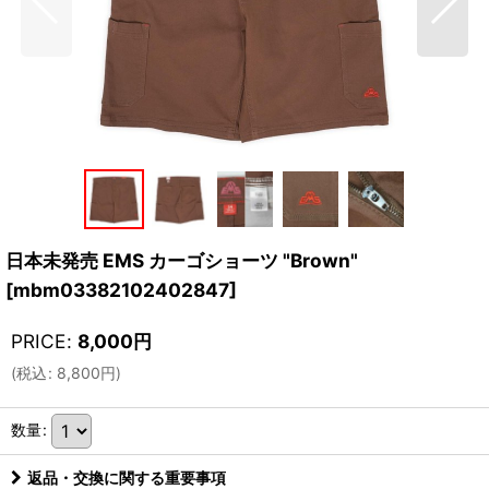
日本未発売 EMS カーゴショーツ "Brown"
[
mbm03382102402847
]
PRICE
:
8,000
円
(
税込
:
8,800
円
)
数量
:
返品・交換に関する重要事項