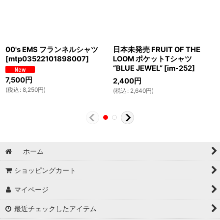
00's EMS フランネルシャツ
日本未発売 FRUIT OF THE
[
mtp03522101898007
]
LOOM ポケットTシャツ
“BLUE JEWEL”
[
im-252
]
7,500
円
2,400
円
(
税込
:
8,250
円
)
(
税込
:
2,640
円
)
ホーム
ショッピングカート
マイページ
最近チェックしたアイテム