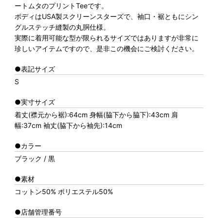
ートムタのプリントTeeです。
ボディはUSA製スクリーンスターズで、袖口・裾ともにシン
グルステッチ縫製の丸胴仕様。
実際に着用可能な型が限られるサイズではありますが非常に
珍しいアイテムですので、是非この機会にご検討ください。
●表記サイズ
S
●実寸サイズ
着丈(襟元から裾):64cm 身幅(脇下から脇下):43cm 肩
幅:37cm 袖丈(脇下から袖先):14cm
●カラー
ブラック / 黒
●素材
コットン50% ポリエステル50%
●店舗管理番号