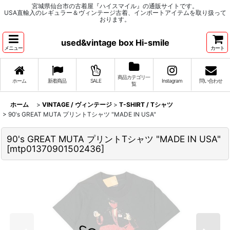
宮城県仙台市の古着屋『ハイスマイル』の通販サイトです。
USA直輸入のレギュラー＆ヴィンテージ古着、インポートアイテムを取り扱って
おります。
used&vintage box Hi-smile
メニュー
カート
商品カテゴリ一
ホーム
新着商品
SALE
Instagram
問い合わせ
覧
ホーム
>
VINTAGE / ヴィンテージ
>
T-SHIRT / Tシャツ
>
90's GREAT MUTA プリントTシャツ "MADE IN USA"
90's GREAT MUTA プリントTシャツ "MADE IN USA"
[
mtp01370901502436
]