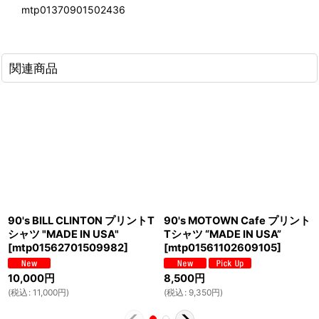
mtp01370901502436
関連商品
90's BILL CLINTON プリントT
90's MOTOWN Cafe プリント
シャツ "MADE IN USA"
Tシャツ “MADE IN USA”
[
mtp01562701509982
]
[
mtp01561102609105
]
10,000
円
8,500
円
(
税込
:
11,000
円
)
(
税込
:
9,350
円
)