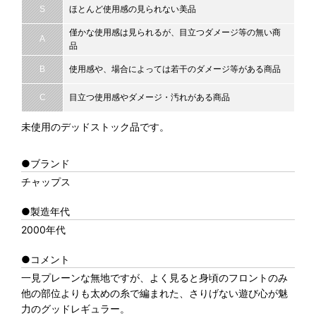
S
ほとんど使用感の見られない美品
僅かな使用感は見られるが、目立つダメージ等の無い商
A
品
B
使用感や、場合によっては若干のダメージ等がある商品
C
目立つ使用感やダメージ・汚れがある商品
未使用のデッドストック品です。
●ブランド
チャップス
●製造年代
2000年代
●コメント
一見プレーンな無地ですが、よく見ると身頃のフロントのみ
他の部位よりも太めの糸で編まれた、さりげない遊び心が魅
力のグッドレギュラー。