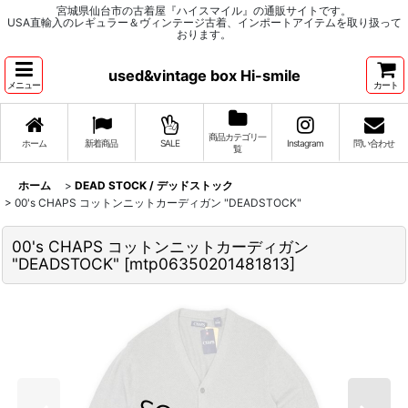
宮城県仙台市の古着屋『ハイスマイル』の通販サイトです。
USA直輸入のレギュラー＆ヴィンテージ古着、インポートアイテムを取り扱って
おります。
used&vintage box Hi-smile
メニュー
カート
商品カテゴリ一
ホーム
新着商品
SALE
Instagram
問い合わせ
覧
ホーム
>
DEAD STOCK / デッドストック
>
00's CHAPS コットンニットカーディガン "DEADSTOCK"
00's CHAPS コットンニットカーディガン
"DEADSTOCK"
[
mtp06350201481813
]