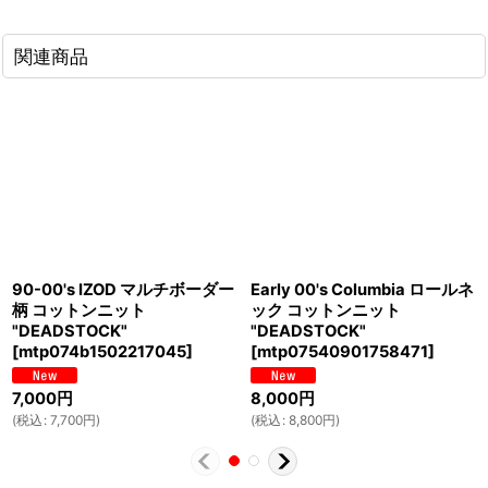
関連商品
90-00's IZOD マルチボーダー
Early 00's Columbia ロールネ
柄 コットンニット
ック コットンニット
"DEADSTOCK"
"DEADSTOCK"
[
mtp074b1502217045
]
[
mtp07540901758471
]
7,000
円
8,000
円
(
税込
:
7,700
円
)
(
税込
:
8,800
円
)